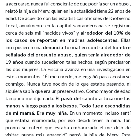
a acercarse, nunca fui consciente de que podría ser un abuso”,
relató la hija de Mery, quien en la actualidad tiene 22 años de
edad. De acuerdo con las estadísticas oficiales del Gobierno
Local, anualmente en la capital santandereana se registran
cerca de seis mil “nacidos vivos” y
alrededor del 10% de
los casos se reportan en madres adolescentes.
Ellas
interpusieron una
denuncia formal en contra del hombre
señalado del presunto abuso, quien tenía alrededor de
19 años
cuando sucedieron tales hechos, según precisaron
las dos mujeres. La Fiscalía avanza en una investigación en
estos momentos. “Él me enredo, me engañó para acostarse
conmigo. Nunca tuve noción de lo que estaba pasando, ni
siquiera sabía qué era un preservativo. Como mayor de edad
tampoco me dijo nada.
Él pasó del saludo a tocarme las
manos y luego pasó a los besos. Todo fue a escondidas
de mi mamá. Era muy niña.
En un momento incluso sentí
que estaba enamorada, por eso decidí tener la niña. Tan
pronto se enteró que estaba embarazada él me dejó de
visitar, nunca más apareció”, narró la hija de Mery. Esta