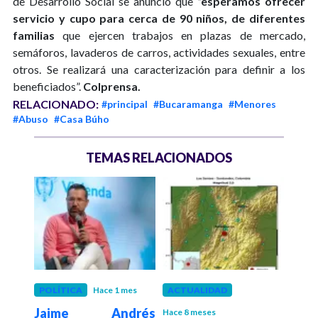
de Desarrollo Social se anunció que
“esperamos ofrecer
servicio y cupo para cerca de 90 niños, de diferentes
familias
que ejercen trabajos en plazas de mercado,
semáforos, lavaderos de carros, actividades sexuales, entre
otros. Se realizará una caracterización para definir a los
beneficiados”.
Colprensa.
RELACIONADO:
#principal
#Bucaramanga
#Menores
#Abuso
#Casa Búho
TEMAS RELACIONADOS
1 año
POLÍTICA
Hace 1 mes
ACTUALIDAD
JUST
Jaime Andrés
Con
Hace 8 meses