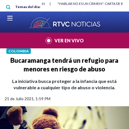
Pasar al contenido principal
RGAN
|
"HABLAR NO ES UN CRIMEN": CARTA DE BETO CORAL
|
ABELAR
Temas del día:
VER EN VIVO
COLOMBIA
Bucaramanga tendrá un refugio para
menores en riesgo de abuso
La iniciativa busca proteger a la infancia que está
vulnerable a cualquier tipo de abuso o violencia.
21 de Julio 2021, 1:59 PM