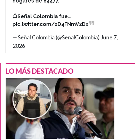
hogares de 64477.
📺Señal Colombia fue…
pic.twitter.com/0D4FNmV2Dx
— Señal Colombia (@SenalColombia)
June 7,
2026
LO MÁS DESTACADO