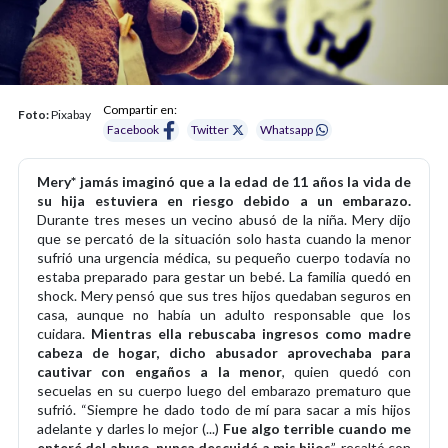
Compartir en:
Foto:
Pixabay
Facebook
Twitter
Whatsapp
Mery* jamás imaginó que a la edad de 11 años la vida de
su hija estuviera en riesgo debido a un embarazo.
Durante tres meses un vecino abusó de la niña. Mery dijo
que se percató de la situación solo hasta cuando la menor
sufrió una urgencia médica, su pequeño cuerpo todavía no
estaba preparado para gestar un bebé. La familia quedó en
shock. Mery pensó que sus tres hijos quedaban seguros en
casa, aunque no había un adulto responsable que los
cuidara.
Mientras ella rebuscaba ingresos como madre
cabeza de hogar, dicho abusador aprovechaba para
cautivar con engaños a la menor
, quien quedó con
secuelas en su cuerpo luego del embarazo prematuro que
sufrió. “Siempre he dado todo de mí para sacar a mis hijos
adelante y darles lo mejor (...)
Fue algo terrible cuando me
enteré del abuso, nunca descuidé a mis hijos
”, resaltó con