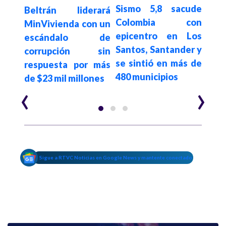
Sismo 5,8 sacude
Beltrán liderará
anu
Colombia con
 del
MinVivienda con un
Ja
epicentro en Los
 de
escándalo de
Be
Santos, Santander y
 por
corrupción sin
al
se sintió en más de
a
respuesta por más
Buc
480 municipios
de $23 mil millones
‹
›
Sigue a RTVC Noticias en Google News y mantente conectado