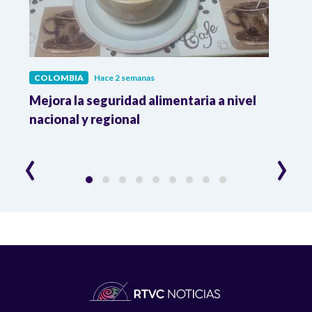
COLOMBIA
Hace 2 semanas
COL
Mejora la seguridad alimentaria a nivel
Crec
da
nacional y regional
Camp
desar
‹
›