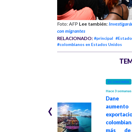
Foto: AFP
Lee también:
Investigará
con migrantes
RELACIONADO:
#principal
#Estado
#colombianos en Estados Unidos
TEM
ECONOMÍA
Hace 3 semanas
GOBIERNO
Hace 1 mes
Dane r
‹
aumen
"Beto Coral es un
exportaci
preso político y de
colombia
conciencia en EE.
más de
UU.": presidente