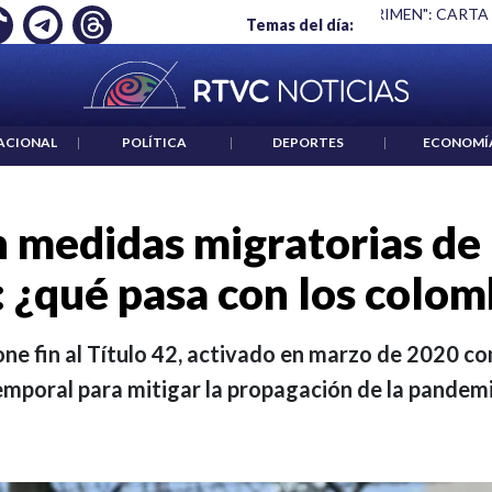
 ES UN CRIMEN": CARTA DE BETO CORAL
|
ABELARDO DE LA E
Temas del día:
ACIONAL
|
POLÍTICA
|
DEPORTES
|
ECONOMÍ
 medidas migratorias de 
 ¿qué pasa con los colo
one fin al Título 42, activado en marzo de 2020 c
emporal para mitigar la propagación de la pandemi