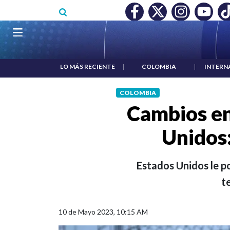
Pasar al contenido principal
O MÍNIMO NO DESTRUYÓ EMPLEO: JP MORGAN
|
"HABLAR NO
Navegación principal
LO MÁS RECIENTE
|
COLOMBIA
|
INTERN
COLOMBIA
Cambios en
Unidos:
Estados Unidos le p
t
10 de Mayo 2023, 10:15 AM