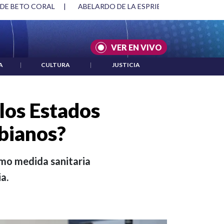
SPRIELLA Y DMG
|
ACUERDOS ENTRE ESTADOS UNIDOS E IRÁ
VER EN VIVO
A
|
CULTURA
|
JUSTICIA
los Estados
mbianos?
omo medida sanitaria
a.