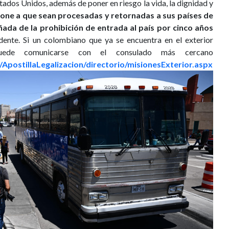
tados Unidos, además de poner en riesgo la vida, la dignidad y
pone a que sean procesadas y retornadas a sus países de
da de la prohibición de entrada al país por cinco años
idente. Si un colombiano que ya se encuentra en el exterior
, puede comunicarse con el consulado más cercano
o/ApostillaLegalizacion/directorio/misionesExterior.aspx