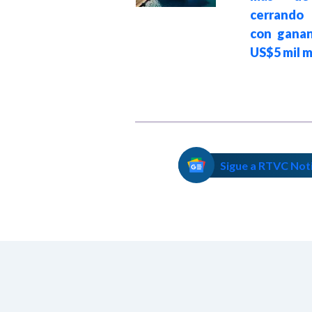
cerrand
Petro
con ganan
US$5 mil m
Sigue a RTVC Not