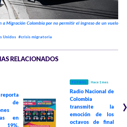
n a Migración Colombia por no permitir el ingreso de un vuelo
s Unidos
#crisis migratoria
AS RELACIONADOS
FÚTBOL
Hace 1 mes
Radio Nacional de
eporta
Colombia
to de
transmite la
ones
emoción de los
nas en
octavos de final
 19%,