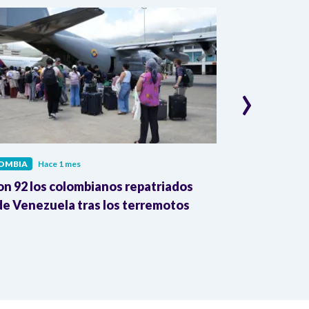
›
OMBIA
Hace 1 mes
COLOMBIA
Hac
on 92 los colombianos repatriados
Presidente Pe
e Venezuela tras los terremotos
León XIV por
la Reforma A