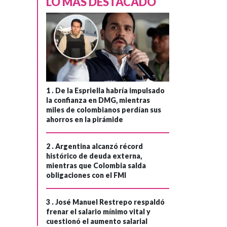
LO MÁS DESTACADO
1 .
De la Espriella habría impulsado
la confianza en DMG, mientras
miles de colombianos perdían sus
ahorros en la pirámide
ESTADOS UNIDOS
Hace 1 mes
2 .
Argentina alcanzó récord
Donald Trump
histórico de deuda externa,
mientras que Colombia salda
habría ganado
›
obligaciones con el FMI
miles de millones
de dólares
3 .
José Manuel Restrepo respaldó
procedentes de
frenar el salario mínimo vital y
cuestionó el aumento salarial
criptomonedas