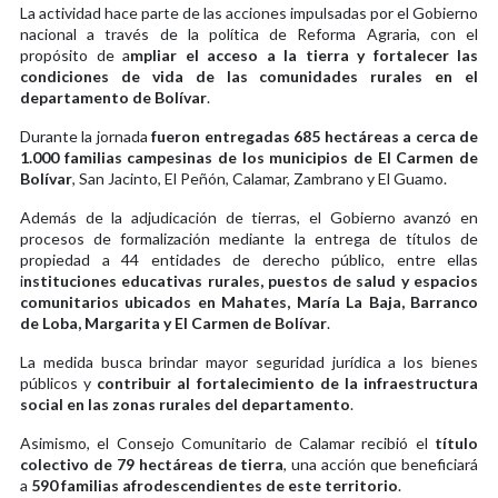
La actividad hace parte de las acciones impulsadas por el Gobierno
nacional a través de la política de Reforma Agraria, con el
propósito de a
mpliar el acceso a la tierra y fortalecer las
condiciones de vida de las comunidades rurales en el
departamento de Bolívar
.
Durante la jornada
fueron entregadas 685 hectáreas a cerca de
1.000 familias campesinas de los municipios de El Carmen de
Bolívar
, San Jacinto, El Peñón, Calamar, Zambrano y El Guamo.
Además de la adjudicación de tierras, el Gobierno avanzó en
procesos de formalización mediante la entrega de títulos de
propiedad a 44 entidades de derecho público, entre ellas
i
nstituciones educativas rurales, puestos de salud y espacios
comunitarios ubicados en Mahates, María La Baja, Barranco
de Loba, Margarita y El Carmen de Bolívar
.
La medida busca brindar mayor seguridad jurídica a los bienes
públicos y
contribuir al fortalecimiento de la infraestructura
social en las zonas rurales del departamento
.
Asimismo, el Consejo Comunitario de Calamar recibió el
título
colectivo de 79 hectáreas de tierra
, una acción que beneficiará
a
590 familias afrodescendientes de este territorio
.