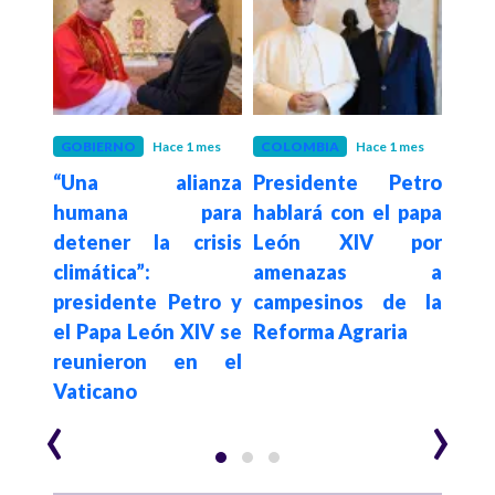
ses
GOBIERNO
Hace 1 mes
COLOMBIA
Hace 1 mes
COL
lias
“Una alianza
Presidente Petro
Mi
humana para
hablará con el papa
Agri
o de
detener la crisis
León XIV por
vio
o el
climática”:
amenazas a
bene
del
presidente Petro y
campesinos de la
Refo
ro
el Papa León XIV se
Reforma Agraria
reunieron en el
Vaticano
‹
›