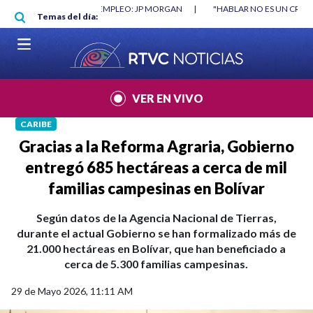
Pasar al contenido principal
TRUYÓ EMPLEO: JP MORGAN
|
"HABLAR NO ES UN CRIMEN": CARTA DE BET
Temas del día:
|
VER EN VIVO
CARIBE
Gracias a la Reforma Agraria, Gobierno
entregó 685 hectáreas a cerca de mil
familias campesinas en Bolívar
Según datos de la Agencia Nacional de Tierras,
durante el actual Gobierno se han formalizado más de
21.000 hectáreas en Bolívar, que han beneficiado a
cerca de 5.300 familias campesinas.
29 de Mayo 2026, 11:11 AM