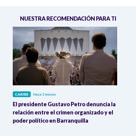
NUESTRA RECOMENDACIÓN PARA TI
CARIBE
Hace 2 meses
CARI
El presidente Gustavo Petro denuncia la
"¿En 
relación entre el crimen organizado y el
Pdte.
poder político en Barranquilla
Barr
de l