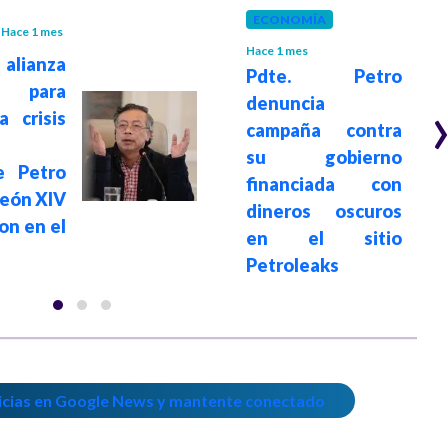
ECONOMÍA
Hace 1 mes
Hace 1 mes
lianza
Pdte. Petro
 para
denuncia
a crisis
campaña contra
su gobierno
e Petro
financiada con
León XIV
dineros oscuros
on en el
en el sitio
Petroleaks
icias en Google News y mantente conectado