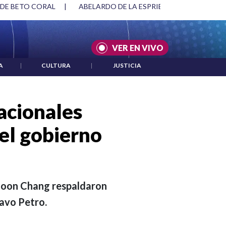
SPRIELLA Y DMG
|
ACUERDOS ENTRE ESTADOS UNIDOS E IRÁ
VER EN VIVO
A
|
CULTURA
|
JUSTICIA
acionales
el gobierno
Joon Chang respaldaron
avo Petro.