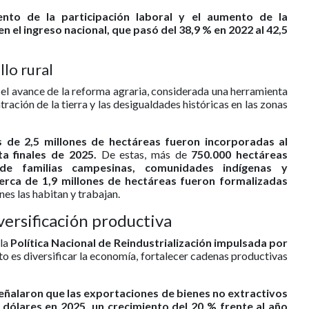
ento de la participación laboral y el aumento de la
n el ingreso nacional, que pasó del 38,9 % en 2022 al 42,5
lo rural
el avance de la reforma agraria, considerada una herramienta
ración de la tierra y las desigualdades históricas en las zonas
 de 2,5 millones de hectáreas fueron incorporadas al
a finales de 2025.
De estas, más de
750.000 hectáreas
de familias campesinas, comunidades indígenas y
erca de 1,9 millones de hectáreas fueron formalizadas
nes las habitan y trabajan.
versificación productiva
 la
Política Nacional de Reindustrialización impulsada por
o es diversificar la economía, fortalecer cadenas productivas
señalaron que las exportaciones de bienes no extractivos
 dólares en 2025, un crecimiento del 20 % frente al año