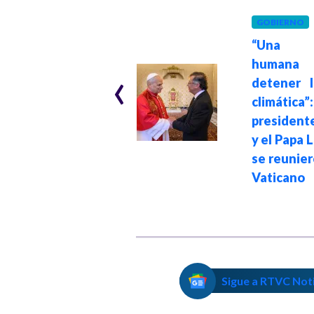
GOBIERNO
“Una a
GOBIERNO
Hace 1 mes
humana
‹
Menos pobreza y
detener l
más empleo:
climática”:
presidente Petro
president
destacó logros de
y el Papa 
su gobierno
se reunier
Vaticano
Sigue a RTVC Not