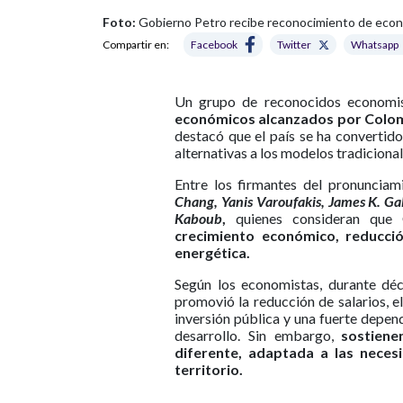
Foto:
Gobierno Petro recibe reconocimiento de econo
Compartir en:
Facebook
Twitter
Whatsapp
Un grupo de reconocidos economis
económicos alcanzados por Colom
destacó que el país se ha convertid
alternativas a los modelos tradicional
Entre los firmantes del pronuncia
Chang, Yanis Varoufakis, James K. Gal
Kaboub
,
quienes consideran que
crecimiento económico, reducció
energética.
Según los economistas, durante dé
promovió la reducción de salarios, el
inversión pública y una fuerte depen
desarrollo. Sin embargo,
sostien
diferente, adaptada a las neces
territorio.