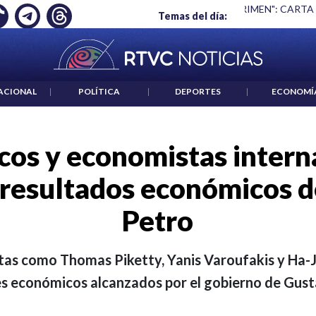
 ES UN CRIMEN": CARTA DE BETO CORAL
|
ABELARDO DE LA E
Temas del día:
ACIONAL
|
POLÍTICA
|
DEPORTES
|
ECONOMÍ
os y economistas intern
 resultados económicos d
Petro
as como Thomas Piketty, Yanis Varoufakis y Ha-
es económicos alcanzados por el gobierno de Gust