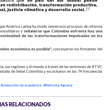
muestra que
un país del Sur Global puede
n redistribución, transformación productiva,
al, justicia climática y desarrollo social.
n que América Latina ha vivido numerosos procesos de reforma
consolidarse y
señalaron que Colombia enfrenta hoy una
continuidad de las transformaciones impulsadas en los
mino económico es posible",
concluyeron los firmantes del
ia, sus regiones y el mundo a través de las emisiones de RTVC
antalla de Señal Colombia y escúchanos en las 74 frecuencias
#reducción de la pobreza
#Reforma Agraria
AS RELACIONADOS