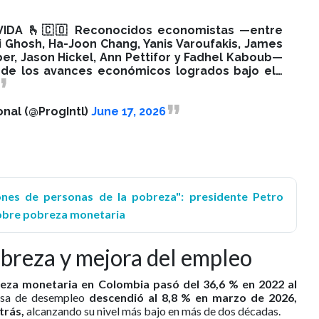
IDA 🫰🇨🇴 Reconocidos economistas —entre
i Ghosh, Ha-Joon Chang, Yanis Varoufakis, James
eber, Jason Hickel, Ann Pettifor y Fadhel Kaboub—
 de los avances económicos logrados bajo el…
onal (@ProgIntl)
June 17, 2026
ones de personas de la pobreza": presidente Petro
obre pobreza monetaria
obreza y mejora del empleo
za monetaria en Colombia pasó del 36,6 % en 2022 al
tasa de desempleo
descendió al 8,8 % en marzo de 2026,
atrás,
alcanzando su nivel más bajo en más de dos décadas.