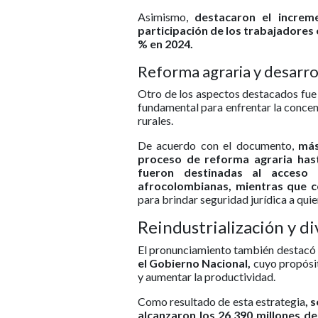
Asimismo,
destacaron el increm
participación de los trabajadores e
% en 2024.
Reforma agraria y desarrol
Otro de los aspectos destacados fue 
fundamental para enfrentar la concent
rurales.
De acuerdo con el documento,
más
proceso de reforma agraria hast
fueron destinadas al acceso 
afrocolombianas, mientras que c
para brindar seguridad jurídica a quie
Reindustrialización y di
El pronunciamiento también destacó
el Gobierno Nacional,
cuyo propósit
y aumentar la productividad.
Como resultado de esta estrategia
, 
alcanzaron los 26.390 millones de