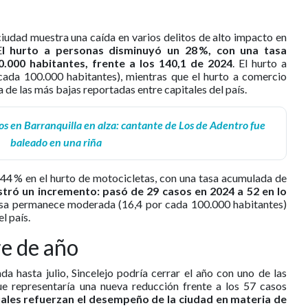
ciudad muestra una caída en varios delitos de alto impacto en
E
l hurto a personas disminuyó un 28 %, con una tasa
.000 habitantes, frente a los 140,1 de 2024
. El hurto a
cada 100.000 habitantes), mientras que el hurto a comercio
a de las más bajas reportadas entre capitales del país.
s en Barranquilla en alza: cantante de Los de Adentro fue
baleado en una riña
 44 % en el hurto de motocicletas, con una tasa acumulada de
stró un incremento: pasó de 29 casos en 2024 a 52 en lo
tasa permanece moderada (16,4 por cada 100.000 habitantes)
l país.
re de año
a hasta julio, Sincelejo podría cerrar el año con uno de las
ue representaría una nueva reducción frente a los 57 casos
uales refuerzan el desempeño de la ciudad en materia de