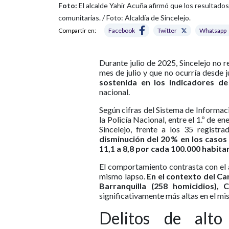
Foto:
El alcalde Yahir Acuña afirmó que los resultados 
comunitarias. / Foto: Alcaldía de Sincelejo.
Compartir en:
Facebook
Twitter
Whatsapp
Durante julio de 2025, Sincelejo no r
mes de julio y que no ocurría desde 
sostenida en los indicadores d
nacional.
Según cifras del Sistema de Informac
la Policía Nacional, entre el 1.º de e
Sincelejo, frente a los 35 regist
disminución del 20 % en los casos 
11,1 a 8,8 por cada 100.000 habita
El comportamiento contrasta con el a
mismo lapso.
En el contexto del C
Barranquilla (258 homicidios),
significativamente más altas en el m
Delitos de alto