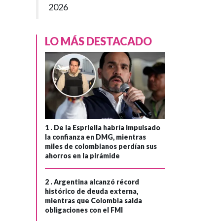
2026
LO MÁS DESTACADO
1 .
De la Espriella habría impulsado
la confianza en DMG, mientras
miles de colombianos perdían sus
GOBIERNO
Hace 1 mes
ahorros en la pirámide
Gobierno del
›
presidente Petro
2 .
Argentina alcanzó récord
se compromete
histórico de deuda externa,
mientras que Colombia salda
con la seguridad
obligaciones con el FMI
en las fronteras