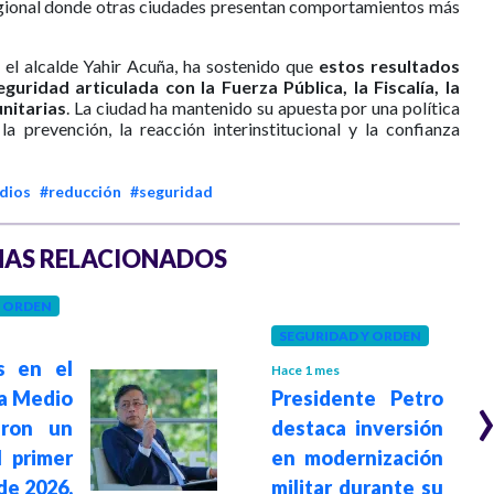
egional donde otras ciudades presentan comportamientos más
r el alcalde Yahir Acuña, ha sostenido que
estos resultados
uridad articulada con la Fuerza Pública, la Fiscalía, la
nitarias
. La ciudad ha mantenido su apuesta por una política
la prevención, la reacción interinstitucional y la confianza
dios
#reducción
#seguridad
AS RELACIONADOS
Y ORDEN
SEGURIDAD Y ORDEN
s en el
Hace 1 mes
a Medio
Presidente Petro
eron un
destaca inversión
 primer
en modernización
de 2026,
militar durante su