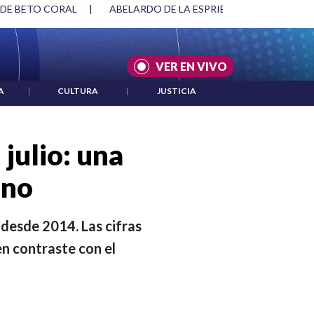
SPRIELLA Y DMG
|
ACUERDOS ENTRE ESTADOS UNIDOS E IRÁ
VER EN VIVO
A
|
CULTURA
|
JUSTICIA
 julio: una
ano
a desde 2014. Las cifras
en contraste con el