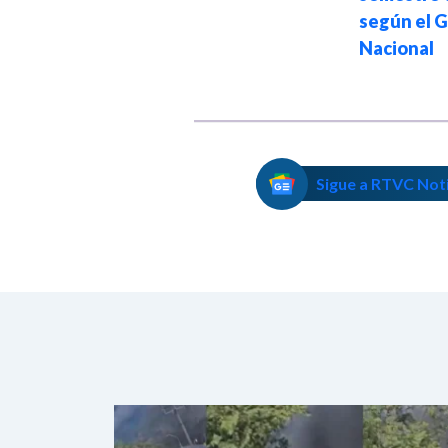
más de $1.000
según el 
millones al mes
Nacional
Sigue a RTVC Not