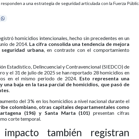
responden a una estrategia de seguridad articulada con la Fuerza Pública, 
egistró homicidios intencionales, hecho sin precedentes en un
junio de 2014.
La cifra consolida una tendencia de mejora
e seguridad urbana
, en contraste con el comportamiento
ión Estadístico, Delincuencial y Contravencional (SIEDCO) de
nero y el 31 de julio de 2025 se han reportado 28 homicidios en
rados en el mismo periodo de 2024.
Esto representa una
y una baja en la tasa parcial de homicidios, que pasó de
ntes
.
umento del 3 % en los homicidios a nivel nacional durante el
aribe colombiano, otras capitales departamentales como
 Cartagena (196) y Santa Marta (101)
presentan cifras
ismo corte temporal.
 impacto también registran