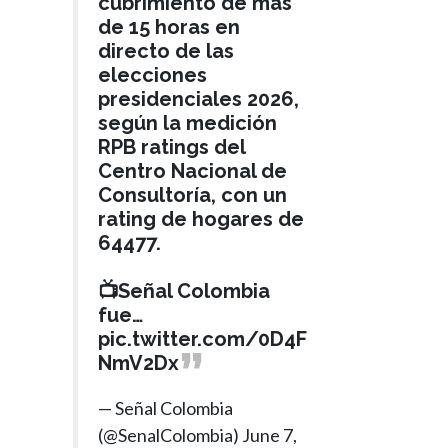
cubrimiento de más
de 15 horas en
directo de las
elecciones
presidenciales 2026,
según la medición
RPB ratings del
Centro Nacional de
Consultoría, con un
rating de hogares de
64477.
📺Señal Colombia
fue…
pic.twitter.com/0D4F
NmV2Dx
— Señal Colombia
(@SenalColombia)
June 7,