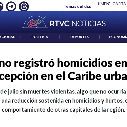
 ES UN CRIMEN": CARTA DE BETO CORAL
|
ABELARDO DE LA E
Temas del día:
ACIONAL
|
POLÍTICA
|
DEPORTES
|
ECONOMÍ
no registró homicidios en
cepción en el Caribe urb
de julio sin muertes violentas, algo que no ocurrí
 una reducción sostenida en homicidios y hurtos, 
comportamiento de otras capitales de la región.