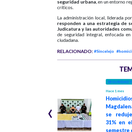
seguridad urbana
, en un entorno r
críticos.
La administración local, liderada po
responden a una estrategia de seg
Judicatura y las autoridades comu
de seguridad integral, enfocada en 
ciudadana.
RELACIONADO:
#Sincelejo
#homici
TEM
POLÍTICA
SEGURIDAD 
Hace 3 meses
Hace 1 mes
Seguridad para
Homicidio
‹
candidatos
Magdalen
presidenciales en
se reduj
Colombia:
31% en el
Gobierno destina
semestre 