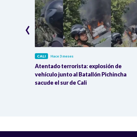
‹
CALI
Hace 3 meses
e mejora
Atentado terrorista: explosión de
vehículo junto al Batallón Pichincha
sacude el sur de Cali