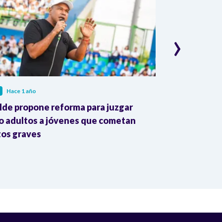
›
Hace 1 año
CALI
Hace 1 año
lde propone reforma para juzgar
Explosión en 
 adultos a jóvenes que cometan
Buenaventur
tos graves