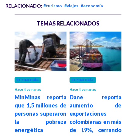
RELACIONADO:
#turismo
#viajes
#economía
TEMAS RELACIONADOS
 mes
ECONOMÍA
ECONOMÍA
ECO
Pre
Hace 4 semanas
Hace 4 semanas
MinMinas reporta
Dane reporta
esde
des
que 1,5 millones de
aumento de
mcas
de d
personas superaron
exportaciones
5,7%
plan
la pobreza
colombianas en más
l de
de 
energética
de 19%, cerrando
NE
evit