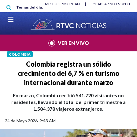
Pasar al contenido principal
RGAN
|
"HABLAR NO ES UN CRIMEN": CARTA DE BETO CORAL
|
ABELAR
Temas del día:
VER EN VIVO
COLOMBIA
Colombia registra un sólido
crecimiento del 6,7 % en turismo
internacional durante marzo
En marzo, Colombia recibió 541.720 visitantes no
residentes, llevando el total del primer trimestre a
1.584.378 viajeros extranjeros.
24 de Mayo 2026, 9:43 AM