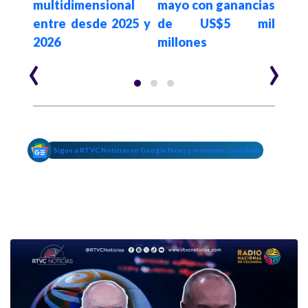
multidimensional
mayo con ganancias
deud
entre desde 2025 y
de US$5 mil
2026
millones
‹
›
Sigue a RTVC Noticias en Google News y mantente conectado