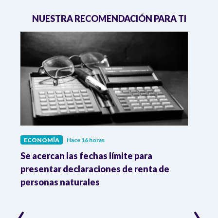
NUESTRA RECOMENDACIÓN PARA TI
ECONOMÍA
Hace 16 horas
ECO
vas
Se acercan las fechas límite para
Dato
os
presentar declaraciones de renta de
prod
personas naturales
y ma
‹
›