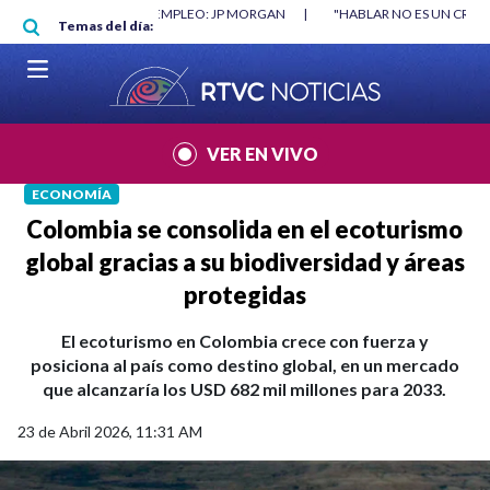
Pasar al contenido principal
O MÍNIMO NO DESTRUYÓ EMPLEO: JP MORGAN
|
"HABLAR NO ES UN CRIME
Temas del día:
L MUNDIAL 2026
|
VER EN VIVO
ECONOMÍA
Colombia se consolida en el ecoturismo
global gracias a su biodiversidad y áreas
protegidas
El ecoturismo en Colombia crece con fuerza y
posiciona al país como destino global, en un mercado
que alcanzaría los USD 682 mil millones para 2033.
23 de Abril 2026, 11:31 AM