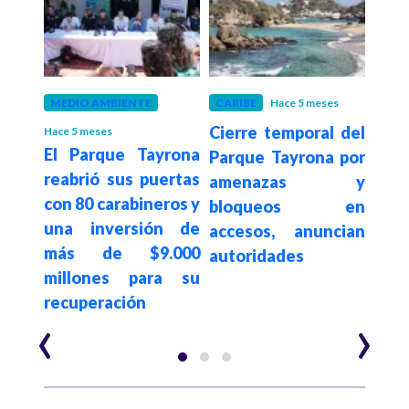
MEDIO AMBIENTE
CARIBE
Hace 5 meses
MED
Cierre temporal del
Hace 5 meses
Hace 2
stá
El Parque Tayrona
Así 
Parque Tayrona por
 en
reabrió sus puertas
de
amenazas y
con 80 carabineros y
Na
bloqueos en
una inversión de
Colo
accesos, anuncian
 por
más de $9.000
Caf
autoridades
ución
millones para su
recuperación
‹
›