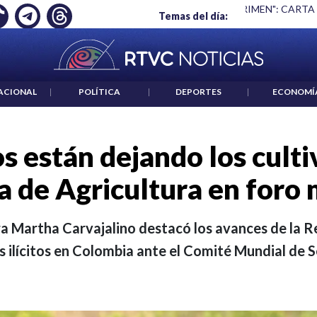
 ES UN CRIMEN": CARTA DE BETO CORAL
|
ABELARDO DE LA E
Temas del día:
ACIONAL
|
POLÍTICA
|
DEPORTES
|
ECONOMÍ
 están dejando los cultivo
a de Agricultura en foro
ra Martha Carvajalino destacó los avances de la R
os ilícitos en Colombia ante el Comité Mundial de 