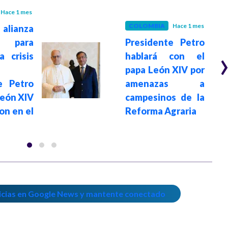
Hace 1 mes
COLOMBIA
Hace 1 mes
lianza
 para
Presidente Petro
a crisis
hablará con el
papa León XIV por
e Petro
amenazas a
León XIV
campesinos de la
on en el
Reforma Agraria
icias en Google News y mantente conectado