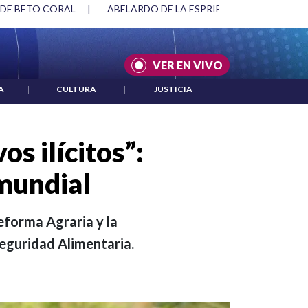
SPRIELLA Y DMG
|
ACUERDOS ENTRE ESTADOS UNIDOS E IRÁ
VER EN VIVO
A
|
CULTURA
|
JUSTICIA
s ilícitos”:
 mundial
eforma Agraria y la
Seguridad Alimentaria.