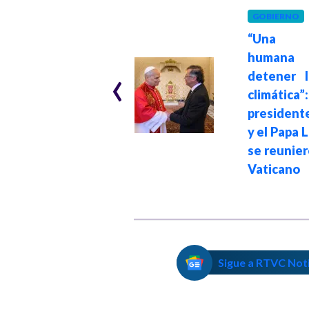
CARIBE
Hace 2 meses
GOBIERNO
Gracias a la
“Una a
Reforma Agraria,
humana
‹
Gobierno entregó
detener l
685 hectáreas a
climática”:
cerca de mil
president
familias
y el Papa 
campesinas en
se reunier
Bolívar
Vaticano
Sigue a RTVC Not