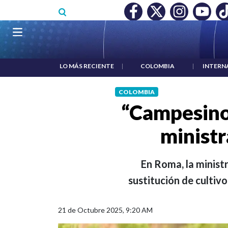
Pasar al contenido principal
O MÍNIMO NO DESTRUYÓ EMPLEO: JP MORGAN
|
"HABLAR NO
Navegación principal
LO MÁS RECIENTE
|
COLOMBIA
|
INTERN
COLOMBIA
“Campesinos
ministr
En Roma, la minist
sustitución de cultiv
21 de Octubre 2025, 9:20 AM