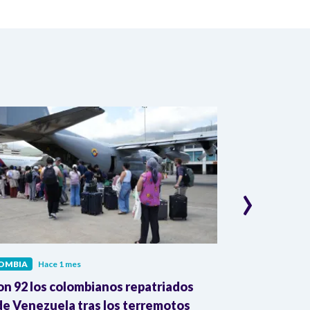
›
OMBIA
Hace 1 mes
COLOMBIA
Hac
on 92 los colombianos repatriados
Presidente Pe
e Venezuela tras los terremotos
León XIV por