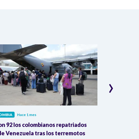
›
OMBIA
Hace 1 mes
COLOMBIA
Hac
on 92 los colombianos repatriados
Presidente Pe
e Venezuela tras los terremotos
León XIV por