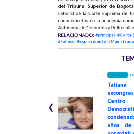
del Tribunal Superior de Bogotá
Laboral de la Corte Suprema de Jus
conocimientos en la academia como d
Autónoma de Colombia y Politécnic
RELACIONADO:
#principal
#Corte 
#Fallece
#Expresidente
#Magistrad
TEM
DELITOS
Ha
JUSTICIA
Hace 4 meses
Tatiana C
23 años de prisión
excongres
‹
al senador Ciro
Centro
Ramírez del
Democráti
Centro
condenad
Democrático por
años de 
corrupción en
por exigir