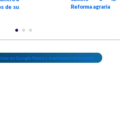
Reforma agraria
es de su
icias en Google News y mantente conectado