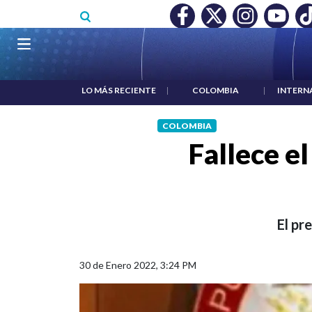
Pasar al contenido principal
RECONOCIMIENTO A RTVC
|
SALARIO MÍNIMO NO DESTRUY
Navegación principal
LO MÁS RECIENTE
|
COLOMBIA
|
INTERN
COLOMBIA
Fallece e
El pr
30 de Enero 2022, 3:24 PM