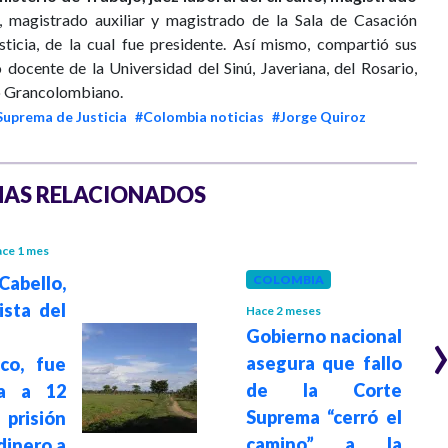
, magistrado auxiliar y magistrado de la Sala de Casación
ticia, de la cual fue presidente. Así mismo, compartió sus
ocente de la Universidad del Sinú, Javeriana, del Rosario,
o Grancolombiano.
Suprema de Justicia
#Colombia noticias
#Jorge Quiroz
o
AS RELACIONADOS
ce 1 mes
COLOMBIA
abello,
ista del
Hace 2 meses
Gobierno nacional
asegura que fallo
co, fue
de la Corte
a a 12
Suprema “cerró el
prisión
camino” a la
 dinero a