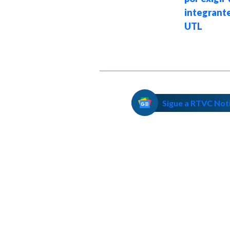
contratos
integrant
públicos
UTL
Sigue a RTVC Not