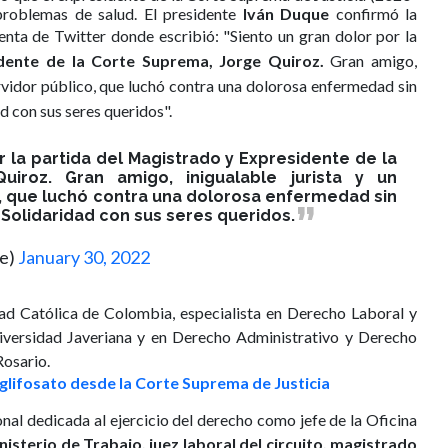
 problemas de salud. El presidente
Iván Duque
confirmó la
enta de Twitter donde escribió: "
Siento un gran dolor por la
dente de la Corte Suprema
, Jorge Quiroz.
Gran amigo,
ervidor público, que luchó contra una dolorosa enfermedad sin
dad con sus seres queridos".
r la partida del Magistrado y Expresidente de la
uiroz. Gran amigo, inigualable jurista y un
o, que luchó contra una dolorosa enfermedad sin
a. Solidaridad con sus seres queridos.
ue)
January 30, 2022
ad Católica de Colombia, especialista en Derecho Laboral y
niversidad Javeriana y en Derecho Administrativo y Derecho
Rosario.
glifosato desde la Corte Suprema de Justicia
nal dedicada al ejercicio del derecho como jefe de la Oficina
nisterio de Trabajo, juez laboral del circuito, magistrado