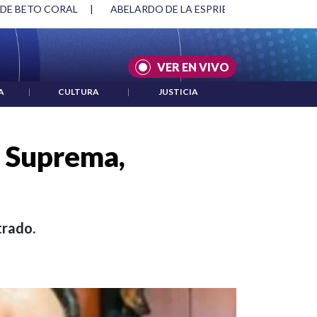
 DE BETO CORAL
|
ABELARDO DE LA ESPRIELLA Y DMG
|
VER EN VIVO
A
|
CULTURA
|
JUSTICIA
e Suprema,
trado.