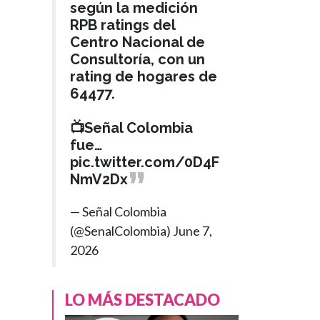
según la medición
RPB ratings del
Centro Nacional de
Consultoría, con un
rating de hogares de
64477.
📺Señal Colombia
fue…
pic.twitter.com/0D4F
NmV2Dx
POLÍTICA
Hace 4 meses
— Señal Colombia
Presidente Petro
›
(@SenalColombia)
June 7,
en entrevista con
2026
Westcol
reinvindica a los
LO MÁS DESTACADO
únicos
presidentes