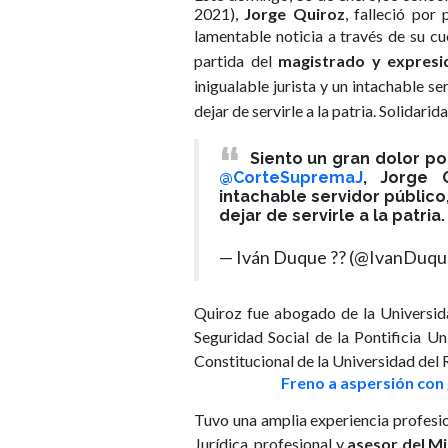
2021),
Jorge Quiroz
, falleció por
lamentable noticia a través de su cu
partida del
magistrado y expresi
inigualable jurista y un intachable s
dejar de servirle a la patria. Solidari
Siento un gran dolor po
@CorteSupremaJ
, Jorge Q
intachable servidor públic
dejar de servirle a la patri
— Iván Duque ?? (@IvanDuq
Quiroz fue abogado de la Universid
Seguridad Social de la Pontificia U
Constitucional de la Universidad del 
Freno a aspersión con 
Tuvo una amplia experiencia profesio
Jurídica, profesional y
asesor del Mi