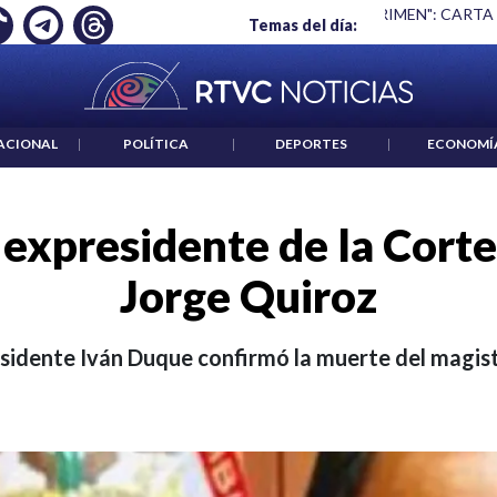
Ó EMPLEO: JP MORGAN
|
"HABLAR NO ES UN CRIMEN": CARTA
Temas del día:
ACIONAL
|
POLÍTICA
|
DEPORTES
|
ECONOMÍ
l expresidente de la Cort
Jorge Quiroz
esidente Iván Duque confirmó la muerte del magis