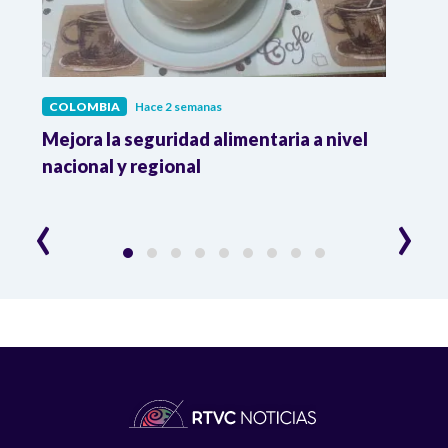
COLOMBIA
Hace 2 semanas
COL
Mejora la seguridad alimentaria a nivel
Crec
da
nacional y regional
Camp
desar
‹
›