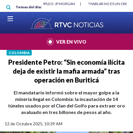
Pasar al contenido principal
 MÍNIMO NO DESTRUYÓ EMPLEO: JP MORGAN
|
"HABLAR NO ES UN CRIMEN
Temas del día:
VER EN VIVO
COLOMBIA
Presidente Petro: “Sin economía ilícita
deja de existir la mafia armada” tras
operación en Buriticá
El mandatario informó sobre el mayor golpe a la
minería ilegal en Colombia: la incautación de 14
túneles usados por el Clan del Golfo para extraer oro
avaluado en tres billones de pesos al año.
12 de Octubre 2025, 10:39 AM