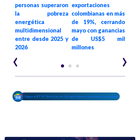
De la
personas superaron
exportaciones
de d
ierte
la pobreza
colombianas en más
plan
la
energética
de 19%, cerrando
de 
ón
multidimensional
mayo con ganancias
evit
y el
entre desde 2025 y
de US$5 mil
deud
2026
millones
‹
›
Sigue a RTVC Noticias en Google News y mantente conectado