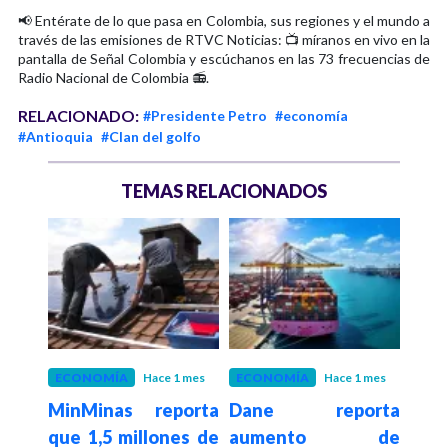
📢 Entérate de lo que pasa en Colombia, sus regiones y el mundo a
través de las emisiones de RTVC Noticias: 📺 míranos en vivo en la
pantalla de Señal Colombia y escúchanos en las 73 frecuencias de
Radio Nacional de Colombia 📻.
RELACIONADO:
#Presidente Petro
#economía
#Antioquia
#Clan del golfo
TEMAS RELACIONADOS
 mes
ECONOMÍA
Hace 1 mes
ECONOMÍA
Hace 1 mes
ECO
tro
MinMinas reporta
Dane reporta
Pre
ol G
que 1,5 millones de
aumento de
des