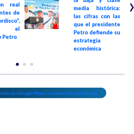
ón real
media histórica:
entes de
las cifras con las
disco”,
que el presidente
ó el
Petro defiende su
e Petro
estrategia
económica
icias en Google News y mantente conectado