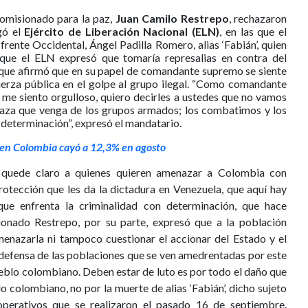
comisionado para la paz,
Juan Camilo Restrepo
, rechazaron
gó el
Ejército de Liberación Nacional (ELN)
, en las que el
frente Occidental, Ángel Padilla Romero, alias ‘Fabián’, quien
ue el ELN expresó que tomaría represalias en contra del
que afirmó que en su papel de comandante supremo se siente
fuerza pública en el golpe al grupo ilegal. “Como comandante
 me siento orgulloso, quiero decirles a ustedes que no vamos
naza que venga de los grupos armados; los combatimos y los
determinación”, expresó el mandatario.
en Colombia cayó a 12,3% en agosto
 quede claro a quienes quieren amenazar a Colombia con
tección que les da la dictadura en Venezuela, que aquí hay
que enfrenta la criminalidad con determinación, que hace
isionado Restrepo, por su parte, expresó que a la población
enazarla ni tampoco cuestionar el accionar del Estado y el
 defensa de las poblaciones que se ven amedrentadas por este
eblo colombiano. Deben estar de luto es por todo el daño que
o colombiano, no por la muerte de alias ‘Fabián’, dicho sujeto
perativos que se realizaron el pasado 16 de septiembre.