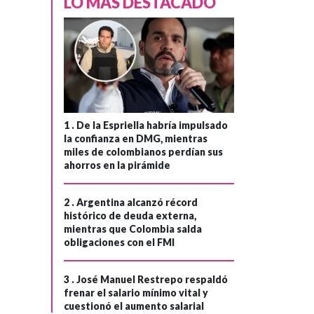
›
LO MÁS DESTACADO
al el Eln tras
masacre en Norte
de Santander: "Se
burlaron de las
conversaciones
de paz"
1 .
De la Espriella habría impulsado
la confianza en DMG, mientras
miles de colombianos perdían sus
ahorros en la pirámide
2 .
Argentina alcanzó récord
histórico de deuda externa,
mientras que Colombia salda
obligaciones con el FMI
3 .
José Manuel Restrepo respaldó
frenar el salario mínimo vital y
cuestionó el aumento salarial