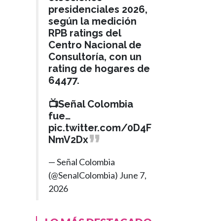
presidenciales 2026,
según la medición
RPB ratings del
Centro Nacional de
Consultoría, con un
rating de hogares de
64477.
📺Señal Colombia
fue…
pic.twitter.com/0D4F
NmV2Dx
— Señal Colombia
(@SenalColombia)
June 7,
POLÍTICA
2026
Hace 2 meses
Presidente Petro