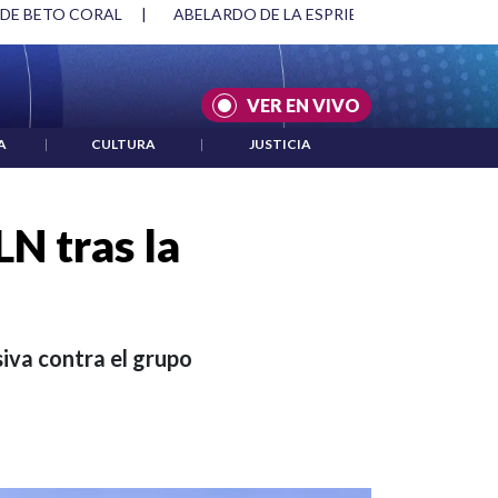
SPRIELLA Y DMG
|
ACUERDOS ENTRE ESTADOS UNIDOS E IRÁ
VER EN VIVO
A
|
CULTURA
|
JUSTICIA
N tras la
iva contra el grupo