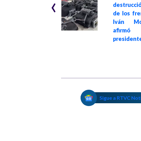
‹
Carrasquilla
destrucci
pidiendo un
de los fr
"sustico fiscal"
Iván Mor
para Colombia; el
afirm
presidente Petro
president
le respondió
Sigue a RTVC Not