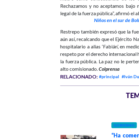
Rechazamos y no aceptamos bajo nin
legal de la fuerza pública”, afirmó el 
Niños en el sur de Bol
Restrepo también expresó que la fue
aún así, recalcando que el Ejército N
hospitalario a alias ‘Fabián’, en medi
respeto por el derecho internacional h
la fuerza pública. La paz no le perte
alto comisionado.
Colprensa
RELACIONADO:
#principal
#Iván D
TEM
POLÍTICA
GOBIERNO
Hace 3 meses
Reaparece
“Ha comen