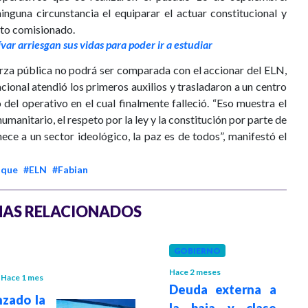
guna circunstancia el equiparar el actuar constitucional y
alto comisionado.
ívar arriesgan sus vidas para poder ir a estudiar
rza pública no podrá ser comparada con el accionar del ELN,
acional atendió los primeros auxilios y trasladaron a un centro
o del operativo en el cual finalmente falleció. “Eso muestra el
umanitario, el respeto por la ley y la constitución por parte de
nece a un sector ideológico, la paz es de todos”, manifestó el
uque
#ELN
#Fabian
AS RELACIONADOS
GOBIERNO
Hace 2 meses
Hace 1 mes
Deuda externa a
zado la
la baja y clase