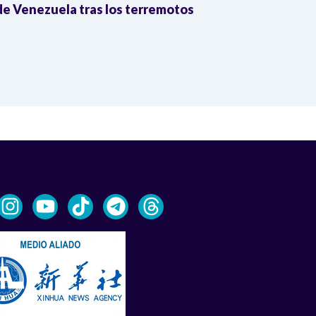
e Venezuela tras los terremotos
León XIV por
la Reforma A