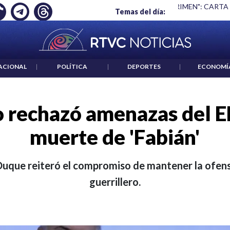
 ES UN CRIMEN": CARTA DE BETO CORAL
|
ABELARDO DE LA E
Temas del día:
ACIONAL
|
POLÍTICA
|
DEPORTES
|
ECONOMÍ
 rechazó amenazas del EL
muerte de 'Fabián'
 Duque reiteró el compromiso de mantener la ofens
guerrillero.