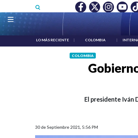
Pasar al contenido principal
O MÍNIMO NO DESTRUYÓ EMPLEO: JP MORGAN
|
"HABLAR NO
Navegación principal
LO MÁS RECIENTE
|
COLOMBIA
|
INTERN
COLOMBIA
Gobierno
El presidente Iván
30 de Septiembre 2021, 5:56 PM