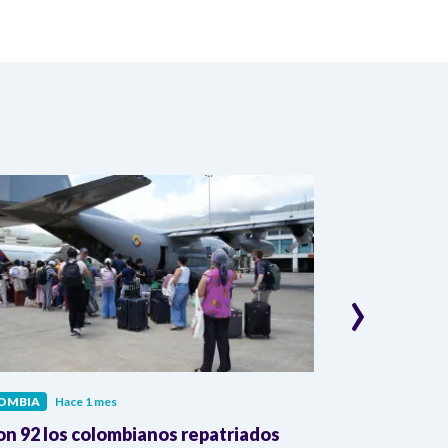
›
OMBIA
Hace 1 mes
COLOMBIA
Hac
on 92 los colombianos repatriados
Presidente Pe