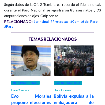
Según datos de la ONG Temblores, recordó el líder sindical,
durante el Paro Nacional se registraron 83 asesinatos y 93
amputaciones de ojos.
Colprensa
RELACIONADO:
#principal
#Protestas
#Comité del Paro
#Paro
TEMAS RELACIONADOS
INTERNACIONAL
LATINOAMÉRICA
LAT
Hace 2 meses
Hace 2 meses
Hace 2
José
Evo Morales
Bolivia expulsa a la
Dec
t en
propone elecciones
embajadora de
de