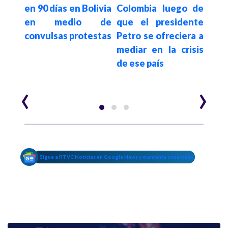
uvo
en 90 días en Bolivia
Colombia luego de
mar
por
en medio de
que el presidente
los
 de
convulsas protestas
Petro se ofreciera a
Mi
mediar en la crisis
univ
de ese país
públ
‹
›
Sigue a RTVC Noticias en Google News y mantente conectado