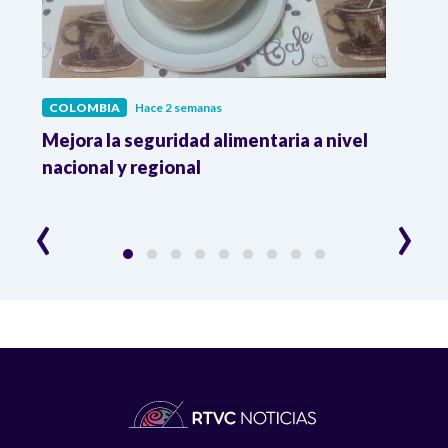
COLOMBIA
Hace 2 semanas
COL
Mejora la seguridad alimentaria a nivel
Crec
da
nacional y regional
Camp
desar
‹
›