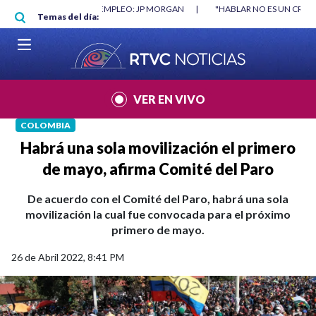
Pasar al contenido principal
ORGAN
|
"HABLAR NO ES UN CRIMEN": CARTA DE BETO CORAL
|
ABELA
Temas del día:
VER EN VIVO
COLOMBIA
Habrá una sola movilización el primero
de mayo, afirma Comité del Paro
De acuerdo con el Comité del Paro, habrá una sola
movilización la cual fue convocada para el próximo
primero de mayo.
26 de Abril 2022, 8:41 PM