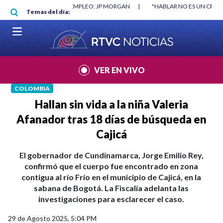
Pasar al contenido principal
RGAN
|
"HABLAR NO ES UN CRIMEN": CARTA DE BETO CORAL
|
ABELAR
Temas del día:
VER EN VIVO
COLOMBIA
Hallan sin vida a la niña Valeria
Afanador tras 18 días de búsqueda en
Cajicá
El gobernador de Cundinamarca, Jorge Emilio Rey,
confirmó que el cuerpo fue encontrado en zona
contigua al río Frío en el municipio de Cajicá, en la
sabana de Bogotá. La Fiscalía adelanta las
investigaciones para esclarecer el caso.
29 de Agosto 2025, 5:04 PM