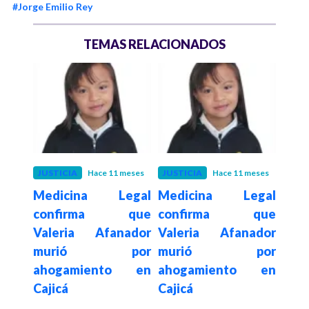
#Jorge Emilio Rey
TEMAS RELACIONADOS
meses
JUSTICIA
Hace 11 meses
JUSTICIA
Hace 11 meses
JUST
egal
Medicina Legal
Medicina Legal
Med
que
confirma que
confirma que
co
ador
Valeria Afanador
Valeria Afanador
Val
or
murió por
murió por
mu
o en
ahogamiento en
ahogamiento en
aho
Cajicá
Cajicá
Caji