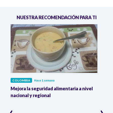
NUESTRA RECOMENDACIÓN PARA TI
COLOMBIA
Hace 1 semana
COL
Mejora la seguridad alimentaria a nivel
Crec
da
nacional y regional
Camp
desar
‹
›