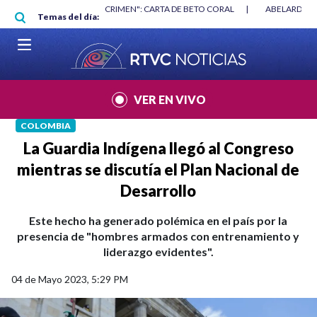
Pasar al contenido principal
|
"HABLAR NO ES UN CRIMEN": CARTA DE BETO CORAL
|
ABELARDO DE
Temas del día:
VER EN VIVO
COLOMBIA
La Guardia Indígena llegó al Congreso
mientras se discutía el Plan Nacional de
Desarrollo
Este hecho ha generado polémica en el país por la
presencia de "hombres armados con entrenamiento y
liderazgo evidentes".
04 de Mayo 2023, 5:29 PM