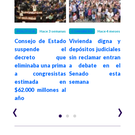
eses
POLÍTICA
Hace 3 semanas
CONGRESO
Hace 4 meses
POLÍ
aría,
Consejo de Estado
Vivienda digna y
La M
,
suspende el
depósitos judiciales
de 
otos
decreto que
sin reclamar entran
que
 en
eliminaba una prima
a debate en el
priv
sar,
a congresistas
Senado esta
al 
s en
estimada en
semana
men
$62.000 millones al
tono
año
‹
›