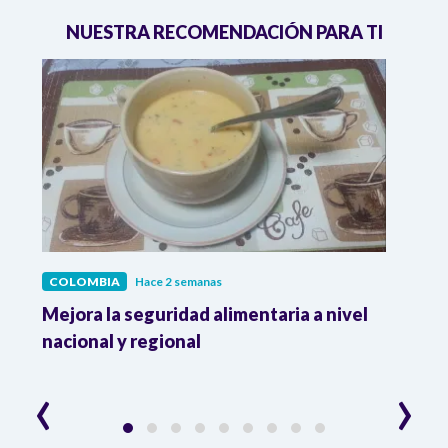
NUESTRA RECOMENDACIÓN PARA TI
COLOMBIA
Hace 2 semanas
COL
Mejora la seguridad alimentaria a nivel
Crec
da
nacional y regional
Camp
desar
‹
›