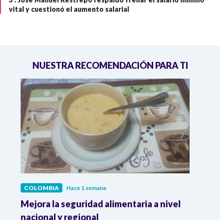
vital y cuestionó el aumento salarial
NUESTRA RECOMENDACIÓN PARA TI
COLOMBIA
Hace 1 semana
COL
Mejora la seguridad alimentaria a nivel
Crec
da
nacional y regional
Camp