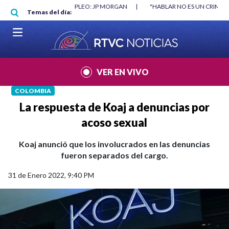
Pasar al contenido principal
RGAN
|
"HABLAR NO ES UN CRIMEN": CARTA DE BETO CORAL
|
ABELAR
Temas del día:
VER EN VIVO
COLOMBIA
La respuesta de Koaj a denuncias por
acoso sexual
Koaj anunció que los involucrados en las denuncias
fueron separados del cargo.
31 de Enero 2022, 9:40 PM