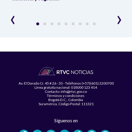
desar
‹
›
Av. El Dorado Cr. 45 # 26 - 33 - Teléfonos (+57)(601) 2200700
Línea gratuita nacional: 018000 123 414
Contacto: info@rtvc.gov.co
Términos y condiciones
Bogotá D.C., Colombia
Suramérica, Código Postal: 111321
Síguenos en