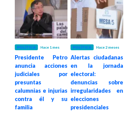
ses
POLÍTICA
Hace 1 mes
POLÍTICA
Hace 2 meses
INRA
 con
Presidente Petro
Alertas ciudadanas
Hace 3
Pre
las
anuncia acciones
en la jornada
RT
coso
judiciales por
electoral:
romp
ude a
presuntas
denuncias sobre
den
ios
calumnias e injurias
irregularidades en
en
s de
contra él y su
elecciones
com
n en
familia
presidenciales
trad