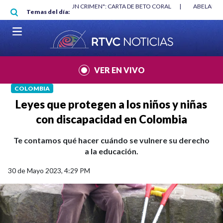
Pasar al contenido principal
AN
|
"HABLAR NO ES UN CRIMEN": CARTA DE BETO CORAL
|
ABELARDO 
Temas del día:
VER EN VIVO
COLOMBIA
Leyes que protegen a los niños y niñas
con discapacidad en Colombia
Te contamos qué hacer cuándo se vulnere su derecho
a la educación.
30 de Mayo 2023, 4:29 PM