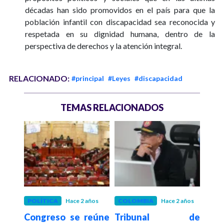
décadas han sido promovidos en el país para que la
población infantil con discapacidad sea reconocida y
respetada en su dignidad humana, dentro de la
perspectiva de derechos y la atención integral.
RELACIONADO:
#principal
#Leyes
#discapacidad
TEMAS RELACIONADOS
os
POLÍTICA
Hace 2 años
COLOMBIA
Hace 2 años
COL
varo
Congreso se reúne
Tribunal de
¿Qué