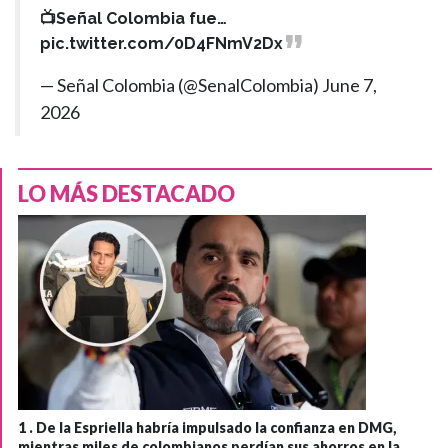
📺Señal Colombia fue…
pic.twitter.com/0D4FNmV2Dx
— Señal Colombia (@SenalColombia)
June 7,
2026
LO MÁS DESTACADO
1 .
De la Espriella habría impulsado la confianza en DMG,
mientras miles de colombianos perdían sus ahorros en la