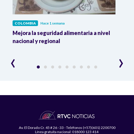
COLOMBIA
Hace 1 semana
COL
Mejora la seguridad alimentaria a nivel
Crec
da
nacional y regional
Camp
desar
‹
›
Av. El Dorado Cr. 45 # 26 - 33 - Teléfonos (+57)(601) 2200700
Línea gratuita nacional: 018000 123 414