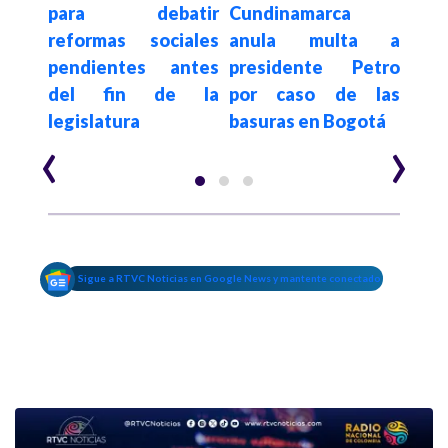
dente
para debatir
Cundinamarca
mue
ado
reformas sociales
anula multa a
Dav
r la
pendientes antes
presidente Petro
que
del fin de la
por caso de las
Cor
legislatura
basuras en Bogotá
Bau
‹
›
Sigue a RTVC Noticias en Google News y mantente conectado