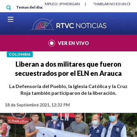
Pasar al contenido principal
O MÍNIMO NO DESTRUYÓ EMPLEO: JP MORGAN
|
"HABLAR NO ES UN CRIME
Temas del día:
L MUNDIAL 2026
|
VER EN VIVO
COLOMBIA
Liberan a dos militares que fueron
secuestrados por el ELN en Arauca
La Defensoría del Pueblo, la Iglesia Católica y la Cruz
Roja también participaron de la liberación.
18 de Septiembre 2021, 12:32 PM