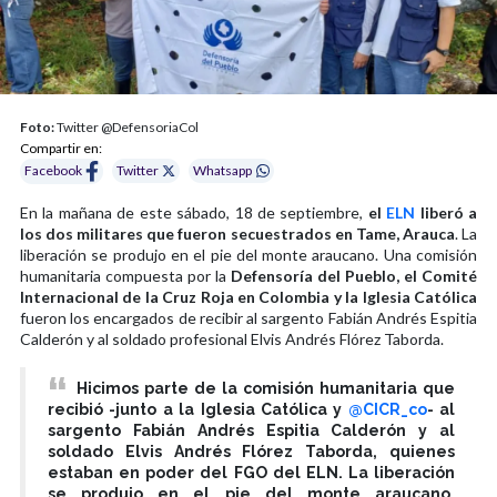
Foto:
Twitter @DefensoriaCol
Compartir en:
Facebook
Twitter
Whatsapp
En la mañana de este sábado, 18 de septiembre,
el
ELN
liberó a
los dos militares que fueron secuestrados en Tame, Arauca
. La
liberación se produjo en el pie del monte araucano. Una comisión
humanitaria compuesta por la
Defensoría del Pueblo, el Comité
Internacional de la Cruz Roja en Colombia y la Iglesia Católica
fueron los encargados de recibir al sargento Fabián Andrés Espitia
Calderón y al soldado profesional Elvis Andrés Flórez Taborda.
Hicimos parte de la comisión humanitaria que
recibió -junto a la Iglesia Católica y
@CICR_co
- al
sargento Fabián Andrés Espitia Calderón y al
soldado Elvis Andrés Flórez Taborda, quienes
estaban en poder del FGO del ELN. La liberación
se produjo en el pie del monte araucano.