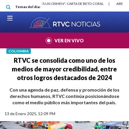
Pasar al contenido principal
RGAN
|
"HABLAR NO ES UN CRIMEN": CARTA DE BETO CORAL
|
ABELAR
Temas del día:
VER EN VIVO
COLOMBIA
RTVC se consolida como uno de los
medios de mayor credibilidad, entre
otros logros destacados de 2024
Con una agenda de paz, defensa y promoción de los
derechos humanos, RTVC continúa posicionándose
como el medio público más importantes del país.
13 de Enero 2025, 12:09 PM