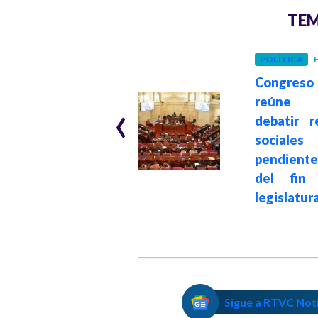
TEM
POLÍTICA
H
JUSTICIA
Hace 2 años
Congre
Juicio a Álvaro
‹
reúne
Uribe:
debatir r
expresidente fue
sociales
acusado
pendiente
formalmente por
del fin
la Fiscalía
legislatur
Sigue a RTVC Not