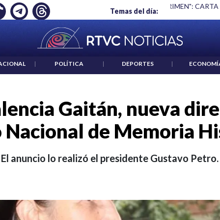
 ES UN CRIMEN": CARTA DE BETO CORAL
|
ABELARDO DE LA E
Temas del día:
ACIONAL
|
POLÍTICA
|
DEPORTES
|
ECONOMÍ
lencia Gaitán, nueva dire
 Nacional de Memoria Hi
El anuncio lo realizó el presidente Gustavo Petro.