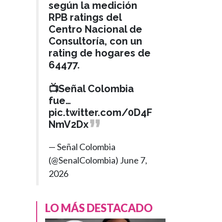
según la medición
RPB ratings del
Centro Nacional de
Consultoría, con un
COLOMBIA
rating de hogares de
Hace 2 años
64477.
›
¿Qué se sabe de la
muerte de Carlos
📺Señal Colombia
David Ruiz, joven
fue…
que falleció en
pic.twitter.com/0D4F
NmV2Dx
Corferias en el
Baum?
— Señal Colombia
(@SenalColombia)
June 7,
2026
LO MÁS DESTACADO