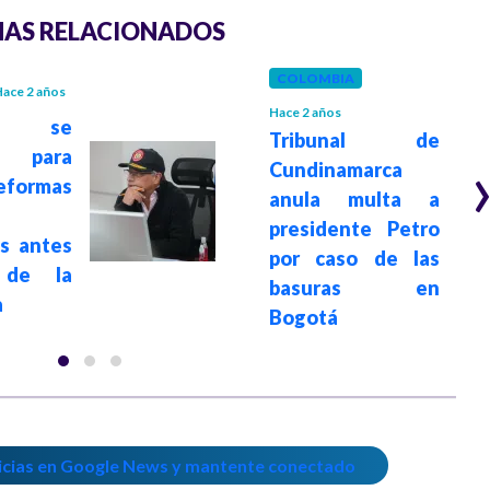
AS RELACIONADOS
COLOMBIA
ace 2 años
Hace 2 años
so se
Tribunal de
 para
Cundinamarca
eformas
anula multa a
presidente Petro
s antes
por caso de las
 de la
basuras en
a
Bogotá
icias en Google News y mantente conectado