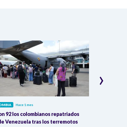
›
OMBIA
Hace 1 mes
COLOMBIA
Hac
on 92 los colombianos repatriados
Presidente Pe
e Venezuela tras los terremotos
León XIV por