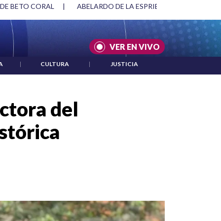
SPRIELLA Y DMG
|
ACUERDOS ENTRE ESTADOS UNIDOS E IRÁ
VER EN VIVO
A
|
CULTURA
|
JUSTICIA
ctora del
stórica