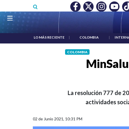
Pasar al contenido principal
O MÍNIMO NO DESTRUYÓ EMPLEO: JP MORGAN
|
"HABLAR NO
Navegación principal
LO MÁS RECIENTE
|
COLOMBIA
|
INTERN
COLOMBIA
MinSalu
La resolución 777 de 20
actividades soci
02 de Junio 2021, 10:31 PM