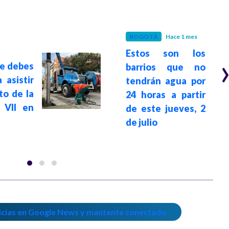
BOGOTÁ
Hace 1 mes
Estos son los
ue debes
barrios que no
 asistir
tendrán agua por
to de la
24 horas a partir
 VII en
de este jueves, 2
de julio
icias en Google News y mantente conectado