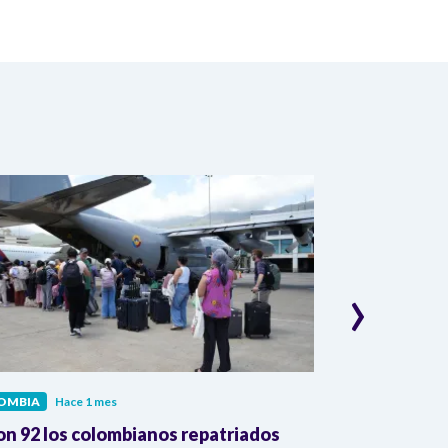
›
OMBIA
Hace 1 mes
COLOMBIA
Hac
on 92 los colombianos repatriados
Presidente Pe