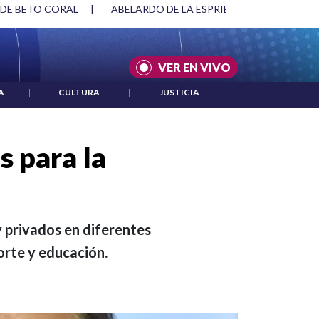
SPRIELLA Y DMG
|
ACUERDOS ENTRE ESTADOS UNIDOS E IRÁ
VER EN VIVO
A
|
CULTURA
|
JUSTICIA
 para la
y privados en diferentes
orte y educación.