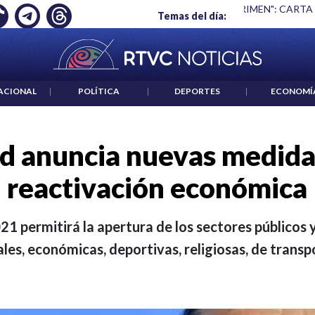
 ES UN CRIMEN": CARTA DE BETO CORAL
|
ABELARDO DE LA E
Temas del día:
ACIONAL
|
POLÍTICA
|
DEPORTES
|
ECONOMÍ
d anuncia nuevas medidas
reactivación económica
21 permitirá la apertura de los sectores públicos 
ales, económicas, deportivas, religiosas, de transp