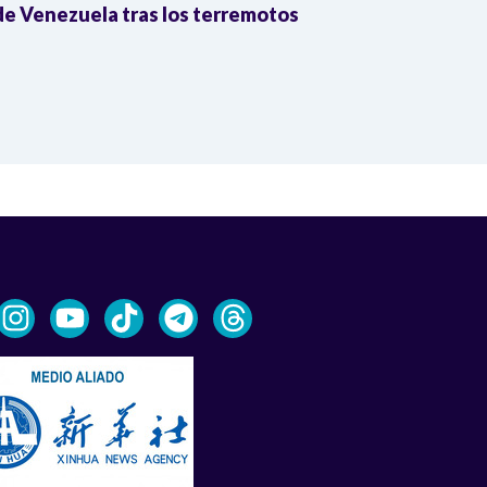
e Venezuela tras los terremotos
León XIV por
la Reforma A