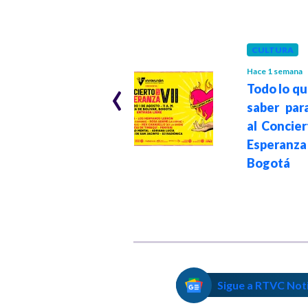
BOGOTÁ
Hace 1 mes
CULTURA
Ley seca en
‹
Hace 1 semana
Todo lo q
Bogotá por
saber para
segunda vuelta
al Concier
presidencial 2026:
Esperanza
fechas y horarios
Bogotá
de la medida
Sigue a RTVC Not