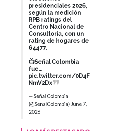
presidenciales 2026,
según la medición
RPB ratings del
BOGOTÁ
Hace 1 mes
Centro Nacional de
›
Consultoría, con un
Así será el Pico y
rating de hogares de
Placa regional que
64477.
regirá este lunes
para el ingreso a
📺Señal Colombia
Bogotá
fue…
pic.twitter.com/0D4F
NmV2Dx
— Señal Colombia
(@SenalColombia)
June 7,
2026