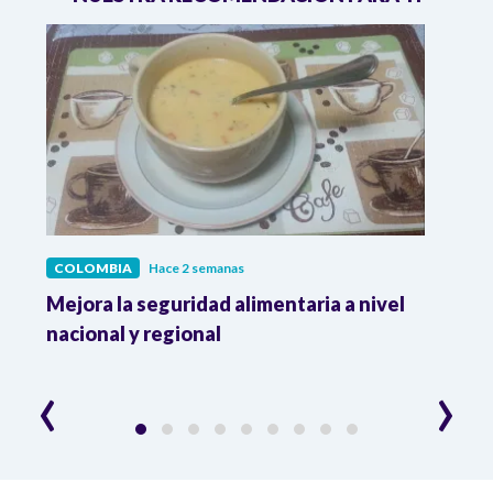
COLOMBIA
Hace 2 semanas
COL
Mejora la seguridad alimentaria a nivel
Crec
da
nacional y regional
Camp
desar
‹
›