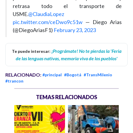
retrasa todo el transporte de
USME.
@ClaudiaLopez
pic.twitter.com/ceDwo9c51w
— Diego Arias
(@DiegoAriasF1)
February 23, 2023
¡Prográmate! No te pierdas la 'Feria
Te puede interesar:
de las lenguas nativas, memoria viva de los pueblos'
RELACIONADO:
#principal
#Bogotá
#TransMilenio
#trancon
TEMAS RELACIONADOS