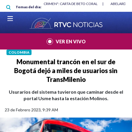
Pasar al contenido principal
|
"HABLAR NO ES UN CRIMEN": CARTA DE BETO CORAL
|
ABELARDO DE
Temas del día:
VER EN VIVO
COLOMBIA
Monumental trancón en el sur de
Bogotá dejó a miles de usuarios sin
TransMilenio
Usurarios del sistema tuvieron que caminar desde el
portal Usme hasta la estación Molinos.
23 de Febrero 2023, 9:39 AM