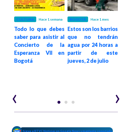
es
CULTURA
Hace 1 semana
BOGOTÁ
Hace 1 mes
BOG
gotá
Todo lo que debes
Estos son los barrios
Así 
elta
saber para asistir al
que no tendrán
Plac
026:
Concierto de la
agua por 24 horas a
reg
os de
Esperanza VII en
partir de este
par
Bogotá
jueves, 2 de julio
Bog
‹
›
Sigue a RTVC Noticias en Google News y mantente conectado