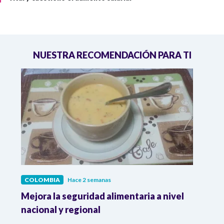
NUESTRA RECOMENDACIÓN PARA TI
COLOMBIA
Hace 2 semanas
COL
Mejora la seguridad alimentaria a nivel
Crec
da
nacional y regional
Camp
desar