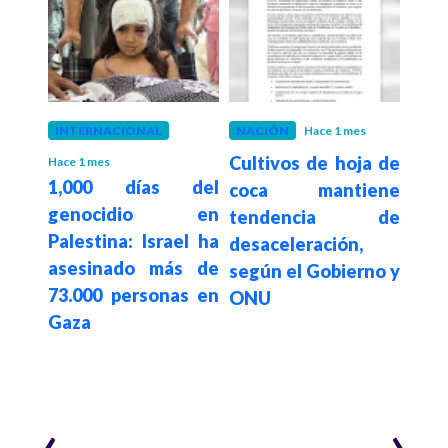
eses
INTERNACIONAL
NACIÓN
Hace 1 mes
PALE
NU en
Cultivos de hoja de
ON
Hace 1 mes
1,000 días del
taca
coca mantiene
denu
genocidio en
oral
tendencia de
po
Palestina: Israel ha
e una
desaceleración,
ge
asesinado más de
 sin
según el Gobierno y
Pa
73.000 personas en
ONU
ata
Gaza
niño
‹
›