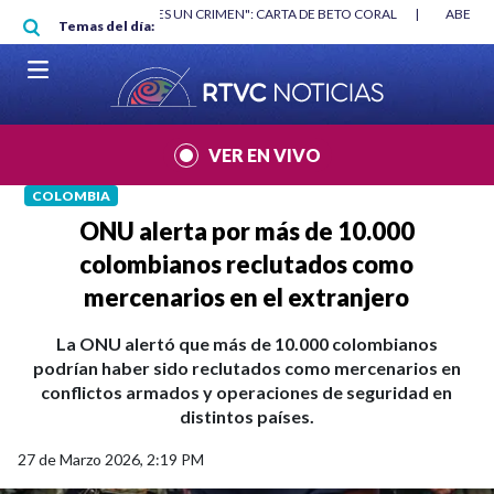
Pasar al contenido principal
RGAN
|
"HABLAR NO ES UN CRIMEN": CARTA DE BETO CORAL
|
ABELAR
Temas del día:
VER EN VIVO
COLOMBIA
ONU alerta por más de 10.000
colombianos reclutados como
mercenarios en el extranjero
La ONU alertó que más de 10.000 colombianos
podrían haber sido reclutados como mercenarios en
conflictos armados y operaciones de seguridad en
distintos países.
27 de Marzo 2026, 2:19 PM