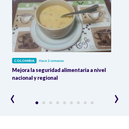
COLOMBIA
Hace 2 semanas
COL
Mejora la seguridad alimentaria a nivel
Crec
da
nacional y regional
Camp
desar
‹
›