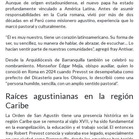
Aunque de origen estadounidense, el nuevo papa ha estado
profundamente vinculado a América Latina. Antes de asumir
responsabilidades en la Curia romana, vivió por más de dos
décadas en el Perú como misionero agustino, experiencia que lo
marcó pastoral y culturalmente.
“Él es muy nuestro, tiene un corazón latinoamericano. Su forma de
ser, su sencillez, su manera de hablar, de abrazar, de escuchar… Lo
hacían sentir parte de nuestras comunidades”, agregó fray Antívar.
Desde la Arquidiócesis de Barranquilla también se celebró su
nombramiento. Monseñor Édgar Mejía, obispo auxiliar, quien lo
conoció en Roma en 2024 cuando Prevost se desempeñaba como
prefecto del Dicasterio para los Obispos, lo describió como una
“persona humilde, sencilla, con un amplio sentido pastoral”.
Raíces agustinianas en la región
Caribe
La Orden de San Agustín tiene una presencia histórica en la
región Caribe que se remonta al siglo XVII, y ha sido fundamental
en la evangelización, la educación y el trabajo social. El entonces
fray Robert Prevost conocía y valoraba ese legado, especialmente
en una ciudad como Barranquilla, donde los agustinos han tenido