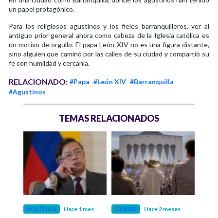
un papel protagónico.
Para los religiosos agustinos y los fieles barranquilleros, ver al
antiguo prior general ahora como cabeza de la Iglesia católica es
un motivo de orgullo. El papa León XIV no es una figura distante,
sino alguien que caminó por las calles de su ciudad y compartió su
fe con humildad y cercanía.
RELACIONADO:
#Papa
#León XIV
#Barranquilla
#Agustinos
TEMAS RELACIONADOS
S
POLÍTICA
Hace 1 mes
CARIBE
Hace 2 meses
CARI