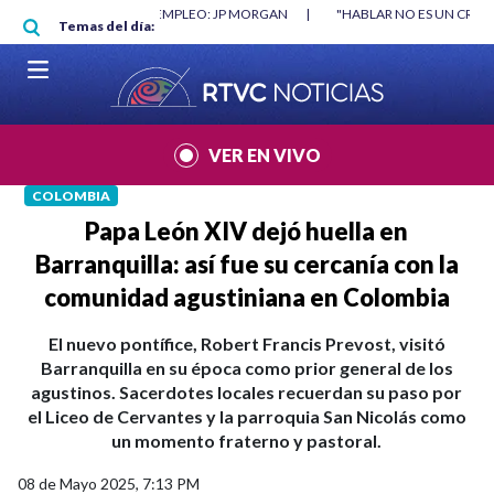
Pasar al contenido principal
RGAN
|
"HABLAR NO ES UN CRIMEN": CARTA DE BETO CORAL
|
ABELAR
Temas del día:
VER EN VIVO
COLOMBIA
Papa León XIV dejó huella en
Barranquilla: así fue su cercanía con la
comunidad agustiniana en Colombia
El nuevo pontífice, Robert Francis Prevost, visitó
Barranquilla en su época como prior general de los
agustinos. Sacerdotes locales recuerdan su paso por
el Liceo de Cervantes y la parroquia San Nicolás como
un momento fraterno y pastoral.
08 de Mayo 2025, 7:13 PM