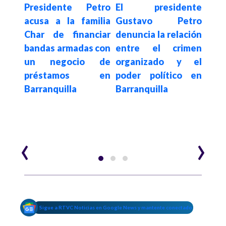
Presidente Petro
El presidente
"¿En
acusa a la familia
Gustavo Petro
plat
 de
Char de financiar
denuncia la relación
Pdte
a con
bandas armadas con
entre el crimen
al
del
un negocio de
organizado y el
Barr
 de
préstamos en
poder político en
exp
n de
Barranquilla
Barranquilla
rec
Edu
‹
›
Sigue a RTVC Noticias en Google News y mantente conectado