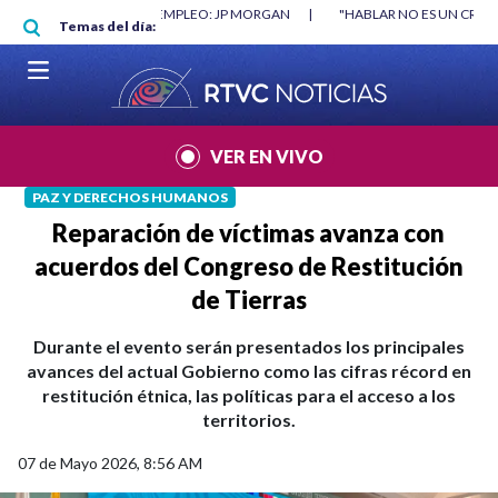
Pasar al contenido principal
RGAN
|
"HABLAR NO ES UN CRIMEN": CARTA DE BETO CORAL
|
ABELAR
Temas del día:
VER EN VIVO
PAZ Y DERECHOS HUMANOS
Reparación de víctimas avanza con
acuerdos del Congreso de Restitución
de Tierras
Durante el evento serán presentados los principales
avances del actual Gobierno como las cifras récord en
restitución étnica, las políticas para el acceso a los
territorios.
07 de Mayo 2026, 8:56 AM