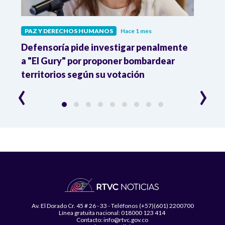
PAZ Y DERECHOS HUMANOS
Hace 1 mes
PAZ 
r
Defensoría pide investigar penalmente
FLIP 
a "El Gury" por proponer bombardear
amen
territorios según su votación
ataq
‹
›
Av. El Dorado Cr. 45 # 26 - 33 - Teléfonos (+57)(601) 2200700
Línea gratuita nacional: 018000 123 414
Contacto: info@rtvc.gov.co