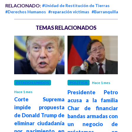
RELACIONADO:
#Unidad de Restitución de Tierras
#Derechos Humanos
#reparación víctimas
#Barranquilla
TEMAS RELACIONADOS
S
ESTADOS UNIDOS
POLÍTICA
Hace 1 mes
EST
Presidente Petro
Hace 1 mes
Hace 1
Corte Suprema
Abe
acusa a la familia
 que
impide propuesta
Espr
Char de financiar
 de
de Donald Trump de
Mor
bandas armadas con
e la
eliminar ciudadanía
ame
un negocio de
rían
por nacimiento en
pre
préstamos en