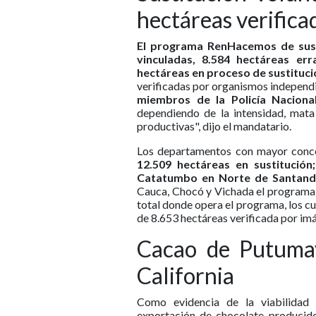
hectáreas verifica
El programa RenHacemos de sustit
vinculadas, 8.584 hectáreas er
hectáreas en proceso de sustituci
verificadas por organismos independ
miembros de la Policía Naciona
dependiendo de la intensidad, mata 
productivas", dijo el mandatario.
Los departamentos con mayor conc
12.509 hectáreas en sustitución
Catatumbo en Norte de Santander
Cauca, Chocó y Vichada el programa es
total donde opera el programa, los c
de 8.653 hectáreas verificada por im
Cacao de Putumay
California
Como evidencia de la viabilidad 
exportación de chocolate producid