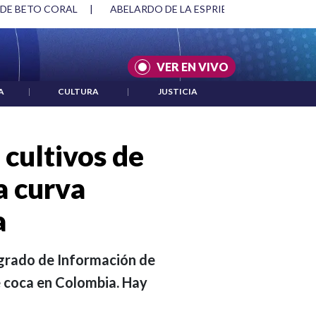
SPRIELLA Y DMG
|
ACUERDOS ENTRE ESTADOS UNIDOS E IRÁ
VER EN VIVO
A
|
CULTURA
|
JUSTICIA
 cultivos de
a curva
a
egrado de Información de
e coca en Colombia. Hay