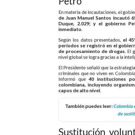
Petro
En materia de incautaciones, el gobi
de Juan Manuel Santos incautó 65
Duque, 2.029; y el gobierno P
inmediato
.
Según los datos presentados,
el 45
períodos se registró en el gobier
de procesamiento de drogas
. El
nivel global se logra gracias a la inte
El Presidente señaló que la estrategi
criminales que no viven en Colombi
Informó que
40 instituciones po
colombiana, incluyendo organismo
capos de alto nivel
.
También puedes leer:
Colombia e
de susti
Sustitución volun