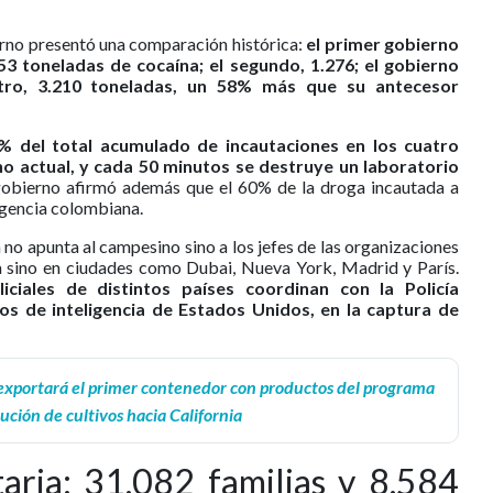
erno presentó una comparación histórica:
el primer gobierno
3 toneladas de cocaína; el segundo, 1.276; el gobierno
etro, 3.210 toneladas, un 58% más que su antecesor
% del total acumulado de incautaciones en los cuatro
no actual, y cada 50 minutos se destruye un laboratorio
 gobierno afirmó además que el 60% de la droga incautada a
ligencia colombiana.
a no apunta al campesino sino a los jefes de las organizaciones
a sino en ciudades como Dubai, Nueva York, Madrid y París.
liciales de distintos países coordinan con la Policía
s de inteligencia de Estados Unidos, en la captura de
xportará el primer contenedor con productos del programa
tución de cultivos hacia California
taria: 31.082 familias y 8.584