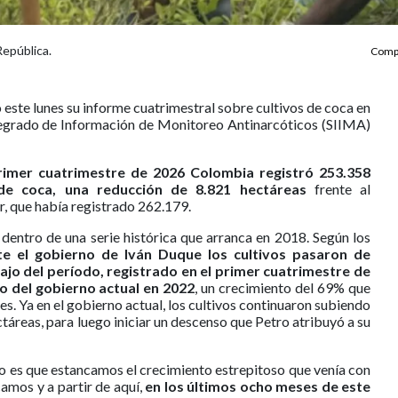
República.
Compa
este lunes su informe cuatrimestral sobre cultivos de coca en
tegrado de Información de Monitoreo Antinarcóticos (SIIMA)
rimer cuatrimestre de 2026 Colombia registró 253.358
de coca, una reducción de 8.821 hectáreas
frente al
, que había registrado 262.179.
 dentro de una serie histórica que arranca en 2018. Según los
te el gobierno de Iván Duque los cultivos pasaron de
jo del período, registrado en el primer cuatrimestre de
io del gobierno actual en 2022
, un crecimiento del 69% que
es. Ya en el gobierno actual, los cultivos continuaron subiendo
táreas, para luego iniciar un descenso que Petro atribuyó a su
o es que estancamos el crecimiento estrepitoso que venía con
camos y a partir de aquí,
en los últimos ocho meses de este