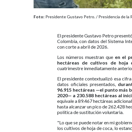
Foto:
Presidente Gustavo Petro. / Presidencia de la 
El presidente Gustavo Petro presentó 
Colombia, con datos del Sistema In
con corte a abril de 2026.
Los números muestran que
en el p
hectáreas de cultivos de hoja 
cuatrimestre inmediatamente anterior
El presidente contextualizó esa cifra
datos oficiales presentados,
duran
96.915 hectáreas —el punto más ba
2020— a 230.588 hectáreas al inic
equivale a 89.467 hectáreas adicional
hasta alcanzar un pico de 262.428 hec
política de sustitución voluntaria.
"Lo que se puede notar en mi gobiern
los cultivos de hoja de coca, lo estan