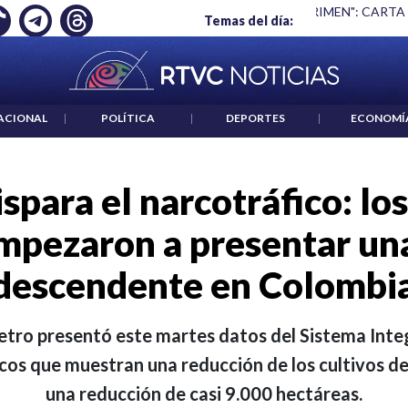
 ES UN CRIMEN": CARTA DE BETO CORAL
|
ABELARDO DE LA E
Temas del día:
ACIONAL
|
POLÍTICA
|
DEPORTES
|
ECONOMÍ
ispara el narcotráfico: los
mpezaron a presentar un
descendente en Colombi
etro presentó este martes datos del Sistema Int
os que muestran una reducción de los cultivos d
una reducción de casi 9.000 hectáreas.