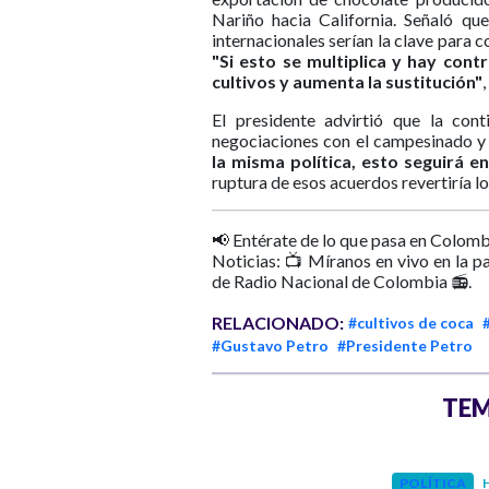
Nariño hacia California. Señaló q
internacionales serían la clave para co
"Si esto se multiplica y hay con
cultivos y aumenta la sustitución"
El presidente advirtió que la co
negociaciones con el campesinado y 
la misma política, esto seguirá 
ruptura de esos acuerdos revertiría l
📢 Entérate de lo que pasa en Colomb
Noticias: 📺 Míranos en vivo en la p
de Radio Nacional de Colombia 📻.
RELACIONADO:
#cultivos de coca
#Gustavo Petro
#Presidente Petro
TEM
INTERNACIONAL
POLÍTICA
H