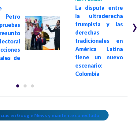
La disputa entre
e
la ultraderecha
 Petro
trumpista y las
ruebas
derechas
sunto
tradicionales en
ectoral
América Latina
ecciones
tiene un nuevo
iales de
escenario:
Colombia
icias en Google News y mantente conectado