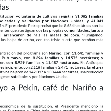
das
ución voluntaria de cultivos registra 31.082 familias
radicadas y validadas por Naciones Unidas, y 41.041
ón
. El presidente Petro precisó que las 8.584 hectáreas son las
ientes que atestiguan que
las propias comunidades, junto a
l, arrancaron de raíz las matas de coca
. "Fumigando,
las hojas de arriba, con tan triste suerte que retoñan más
entración del programa son
Nariño, con 11.641 familias y
; Putumayo, con 8.394 familias y 14.575 hectáreas; y
, con 8.929 familias y 11.487 hectáreas
. En Antioquia,
 incipiente, con 2.118 familias y 2.471 hectáreas. En el área
ultivos bajaron de 142.097 a 133.444 hectáreas, una reducción
ágenes satelitales y por Naciones Unidas.
o a Pekín, café de Nariño a
económica de la sustitución, el Presidente mencionó la
o en Putumayo a China bajo marca propia, y productos de