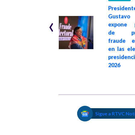
Hace 1 mes
President
The Guardian: De
‹
Gustavo
la Espriella gana
expone p
en Colombia
de pre
impulsado por la
fraude el
estrategia
en las el
transnacional e
presidenc
intervención de
2026
Donald Trump
Sigue a RTVC Not