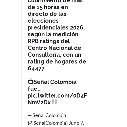
cubrimiento de más
de 15 horas en
directo de las
elecciones
presidenciales 2026,
según la medición
RPB ratings del
Centro Nacional de
Consultoría, con un
rating de hogares de
64477.
📺Señal Colombia
fue…
pic.twitter.com/0D4F
NmV2Dx
— Señal Colombia
(@SenalColombia)
June 7,