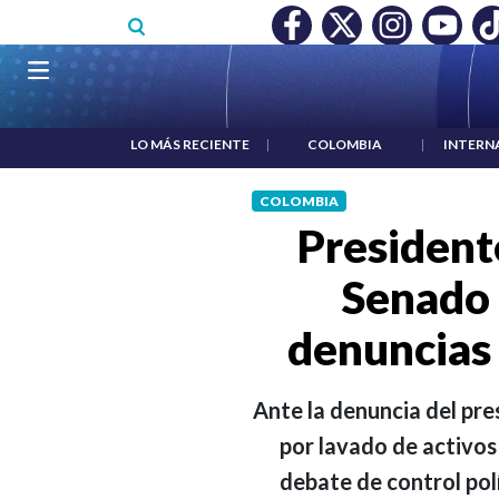
Pasar al contenido principal
O MÍNIMO NO DESTRUYÓ EMPLEO: JP MORGAN
|
"HABLAR NO
Navegación principal
LO MÁS RECIENTE
|
COLOMBIA
|
INTERN
COLOMBIA
Presidente
Senado 
denuncias 
Ante la denuncia del pr
por lavado de activos 
debate de control polí