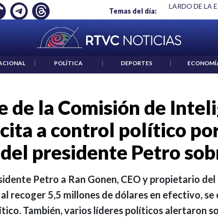
 ES UN CRIMEN": CARTA DE BETO CORAL
|
ABELARDO DE LA E
Temas del día:
ACIONAL
|
POLÍTICA
|
DEPORTES
|
ECONOMÍ
 de la Comisión de Intel
cita a control político po
del presidente Petro so
esidente Petro a Ran Gonen, CEO y propietario de
al recoger 5,5 millones de dólares en efectivo, se
tico. También, varios líderes políticos alertaron s