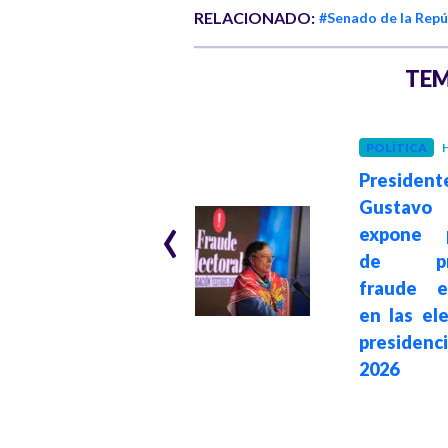
RELACIONADO:
#Senado de la Repú
TEM
INTERNACIONAL
POLÍTICA
H
Hace 1 mes
President
The Guardian: De
‹
Gustavo
la Espriella gana
expone p
en Colombia
de pre
impulsado por la
fraude el
estrategia
en las el
transnacional e
presidenc
intervención de
2026
Donald Trump