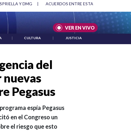
SPRIELLA Y DMG
|
ACUERDOS ENTRE ESTADOS UNIDOS E IRÁ
VER EN VIVO
A
|
CULTURA
|
JUSTICIA
igencia del
r nuevas
bre Pegasus
l programa espía Pegasus
 citó en el Congreso un
obre el riesgo que esto