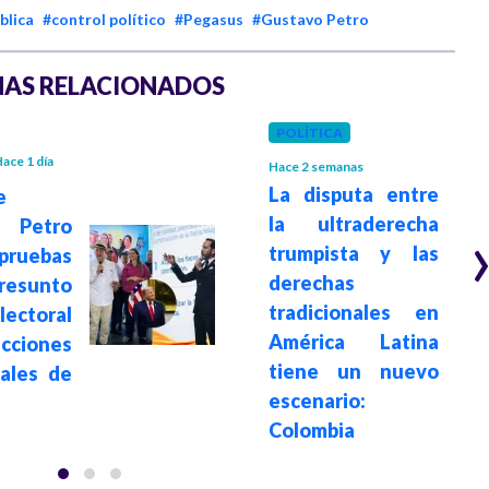
blica
#control político
#Pegasus
#Gustavo Petro
AS RELACIONADOS
POLÍTICA
ace 1 día
Hace 2 semanas
La disputa entre
e
la ultraderecha
 Petro
trumpista y las
ruebas
derechas
sunto
tradicionales en
ectoral
América Latina
ecciones
tiene un nuevo
iales de
escenario:
Colombia