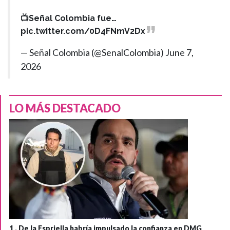
📺Señal Colombia fue…
pic.twitter.com/0D4FNmV2Dx
— Señal Colombia (@SenalColombia)
June 7,
2026
LO MÁS DESTACADO
1 .
De la Espriella habría impulsado la confianza en DMG,