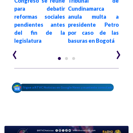
varo
Congreso se reúne
Tribunal de
¿Qué
dente
para debatir
Cundinamarca
mue
ado
reformas sociales
anula multa a
Dav
r la
pendientes antes
presidente Petro
que
del fin de la
por caso de las
Cor
legislatura
basuras en Bogotá
Bau
‹
›
Sigue a RTVC Noticias en Google News y mantente conectado