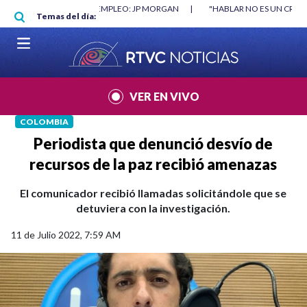
Pasar al contenido principal
O MÍNIMO NO DESTRUYÓ EMPLEO: JP MORGAN
|
"HABLAR NO ES UN CRIME
Temas del día:
L MUNDIAL 2026
|
VER EN VIVO
COLOMBIA
Periodista que denunció desvío de
recursos de la paz recibió amenazas
El comunicador recibió llamadas solicitándole que se
detuviera con la investigación.
11 de Julio 2022, 7:59 AM