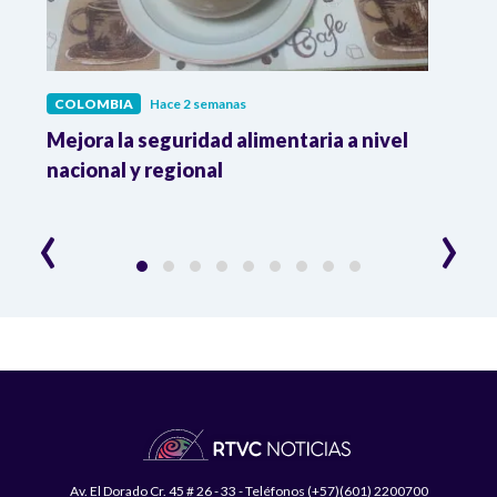
COLOMBIA
Hace 2 semanas
COL
Mejora la seguridad alimentaria a nivel
Crec
da
nacional y regional
Camp
desar
‹
›
Av. El Dorado Cr. 45 # 26 - 33 - Teléfonos (+57)(601) 2200700