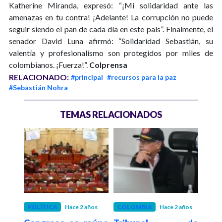
Katherine Miranda, expresó: “¡Mi solidaridad ante las
amenazas en tu contra! ¡Adelante! La corrupción no puede
seguir siendo el pan de cada día en este país”. Finalmente, el
senador David Luna afirmó: “Solidaridad Sebastián, su
valentía y profesionalismo son protegidos por miles de
colombianos. ¡Fuerza!”.
Colprensa
RELACIONADO:
#principal
#recursos para la paz
#Sebastián Nohra
TEMAS RELACIONADOS
os
POLÍTICA
Hace 2 años
COLOMBIA
Hace 2 años
COL