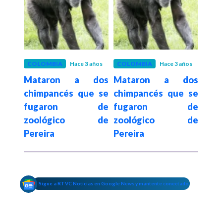
 años
COLOMBIA
Hace 3 años
COLOMBIA
Hace 3 años
COL
dos
Mataron a dos
Mataron a dos
Ma
e se
chimpancés que se
chimpancés que se
chi
 de
fugaron de
fugaron de
fu
 de
zoológico de
zoológico de
zo
Pereira
Pereira
Pere
Sigue a RTVC Noticias en Google News y mantente conectado