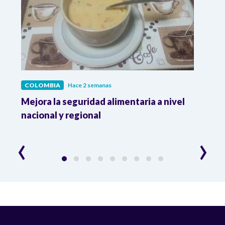
COLOMBIA
Hace 2 semanas
COL
Mejora la seguridad alimentaria a nivel
Crec
da
nacional y regional
Camp
desar
‹
›