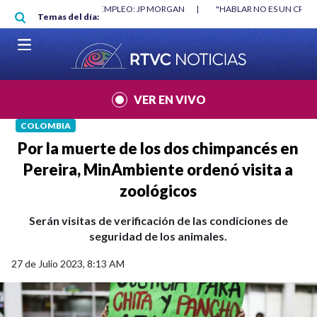
Pasar al contenido principal
RGAN
|
"HABLAR NO ES UN CRIMEN": CARTA DE BETO CORAL
|
ABELAR
Temas del día:
VER EN VIVO
COLOMBIA
Por la muerte de los dos chimpancés en
Pereira, MinAmbiente ordenó visita a
zoológicos
Serán visitas de verificación de las condiciones de
seguridad de los animales.
27 de Julio 2023, 8:13 AM