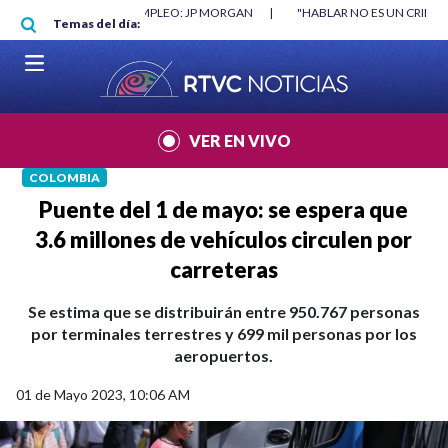
Pasar al contenido principal
|
"HABLAR NO ES UN CRIMEN": CARTA DE BETO CORAL
|
ABELARDO DE
Temas del día:
VER EN VIVO
COLOMBIA
Puente del 1 de mayo: se espera que
3.6 millones de vehículos circulen por
carreteras
Se estima que se distribuirán entre 950.767 personas
por terminales terrestres y 699 mil personas por los
aeropuertos.
01 de Mayo 2023, 10:06 AM