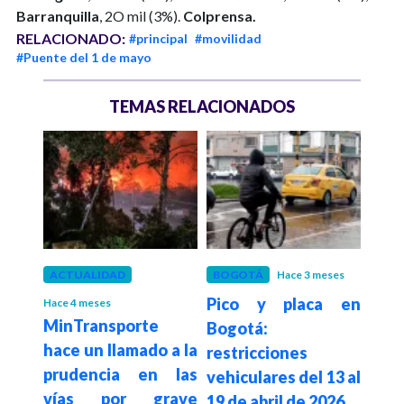
Barranquilla
, 2O mil (3%).
Colprensa.
RELACIONADO:
#principal
#movilidad
#Puente del 1 de mayo
TEMAS RELACIONADOS
eses
ACTUALIDAD
BOGOTÁ
Hace 3 meses
BOG
placa
Pico y placa en
Bog
Hace 4 meses
MinTransporte
a la
Bogotá:
pico
hace un llamado a la
2 de
restricciones
26 d
prudencia en las
8 de
vehiculares del 13 al
2 de
vías por grave
19 de abril de 2026