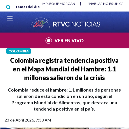
Pasar al contenido principal
RGAN
|
"HABLAR NO ES UN CRIMEN": CARTA DE BETO CORAL
|
ABELAR
Temas del día:
VER EN VIVO
COLOMBIA
Colombia registra tendencia positiva
en el Mapa Mundial del Hambre: 1,1
millones salieron de la crisis
Colombia reduce el hambre: 1,1 millones de personas
salieron de esta condición en un año, según el
Programa Mundial de Alimentos, que destaca una
tendencia positiva en el país.
23 de Abril 2026, 7:30 AM