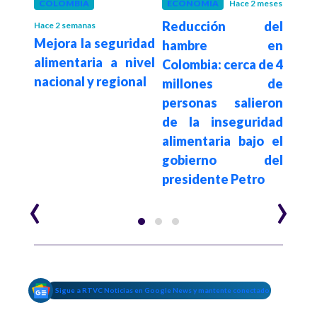
 meses
COLOMBIA
ECONOMÍA
Hace 2 meses
SAL
a la
Reducción del
Inv
Hace 2 semanas
Mejora la seguridad
sobre
hambre en
acu
alimentaria a nivel
ivo a
Colombia: cerca de 4
Mini
nacional y regional
echos
millones de
sobr
personas salieron
de
de la inseguridad
ultr
alimentaria bajo el
el pa
gobierno del
presidente Petro
‹
›
Sigue a RTVC Noticias en Google News y mantente conectado