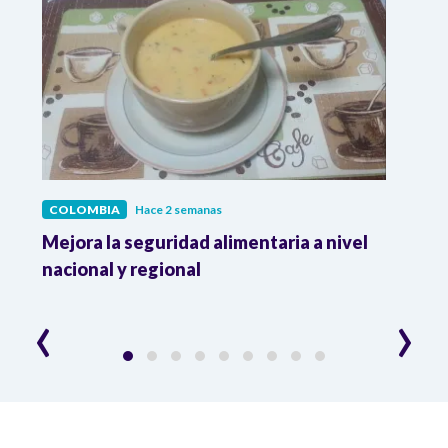
COLOMBIA
Hace 2 semanas
COL
Mejora la seguridad alimentaria a nivel
Crec
da
nacional y regional
Camp
desar
‹
›