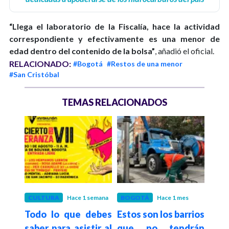
“Llega el laboratorio de la Fiscalía, hace la actividad
correspondiente y efectivamente es una menor de
edad dentro del contenido de la bolsa”
, añadió el oficial.
RELACIONADO:
#Bogotá
#Restos de una menor
#San Cristóbal
TEMAS RELACIONADOS
es
CULTURA
Hace 1 semana
BOGOTÁ
Hace 1 mes
BOG
gotá
Todo lo que debes
Estos son los barrios
Así 
elta
saber para asistir al
que no tendrán
Plac