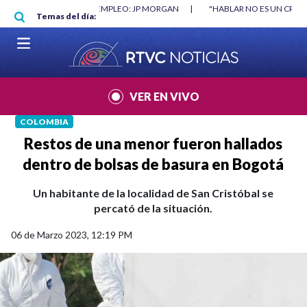
Pasar al contenido principal
RGAN
|
"HABLAR NO ES UN CRIMEN": CARTA DE BETO CORAL
|
ABELAR
Temas del día:
VER EN VIVO
COLOMBIA
Restos de una menor fueron hallados
dentro de bolsas de basura en Bogotá
Un habitante de la localidad de San Cristóbal se
percató de la situación.
06 de Marzo 2023, 12:19 PM