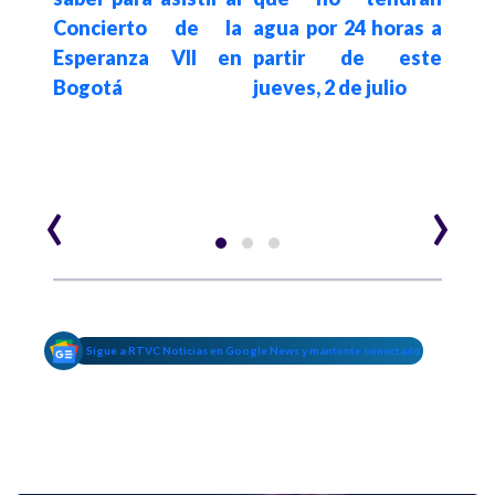
026:
Concierto de la
agua por 24 horas a
reg
os de
Esperanza VII en
partir de este
par
Bogotá
jueves, 2 de julio
Bog
‹
›
Sigue a RTVC Noticias en Google News y mantente conectado