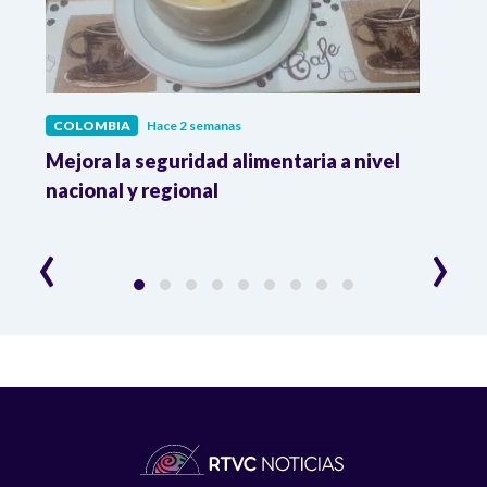
COLOMBIA
Hace 2 semanas
COL
Mejora la seguridad alimentaria a nivel
Crec
da
nacional y regional
Camp
desar
‹
›