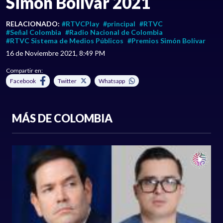
Simón Bolívar 2021
RELACIONADO:
#RTVCPlay
#principal
#RTVC
#Señal Colombia
#Radio Nacional de Colombia
#RTVC Sistema de Medios Públicos
#Premios Simón Bolívar
16 de Noviembre 2021, 8:49 PM
Compartir en:
Facebook
Twitter
Whatsapp
MÁS DE COLOMBIA