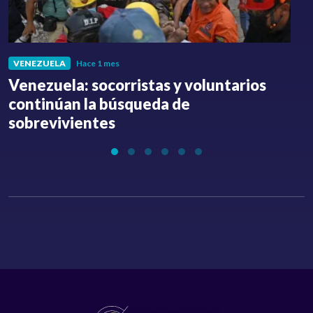
VENEZUELA
Hace 1 mes
Venezuela: socorristas y voluntarios
C
continúan la búsqueda de
a
sobrevivientes
l