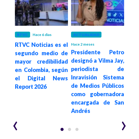
RTVC
Hace 6 días
ACTUALIDAD
CIEN
RTVC Noticias es el
Hace 2 meses
Hace 3
gana
Presidente Petro
Emp
segundo medio de
 año
designó a Vilma Jay,
di
mayor credibilidad
India
periodista de
Colo
en Colombia, según
omo
Inravisión Sistema
abre
el Digital News
rito
de Medios Públicos
con 
Report 2026
como gobernadora
recu
encargada de San
Andrés
‹
›