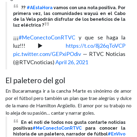
??
#AEstaHora
vamos con una nota positiva. Por
primera vez, las comunidades wayuú en el Cabo
de la Vela podrán disfrutar de los beneficios de la
luz eléctrica ?
¡¡¡
#MeConectoConRTVC
y que se haga la
luz!!! ▶️
https://t.co/8j26qToVCP
pic.twitter.com/GEPxiPOdiv
— RTVC Noticias
(@RTVCnoticias)
April 26, 2021
El paletero del gol
En Bucaramanga ir a la cancha Marte es sinónimo de amor
por el fútbol pero también un plan que trae alegrías y dulce
de la mano de Hamilton Argüello. El amor por su trabajo no
lo aleja de su pasión… cantar y narrar goles.
En el noti de todos nos gusta contarte noticias
positivas
#MeConectoConRTVC
para conocer la
historia de un paletero, narrador de fútbol
#EnVivo