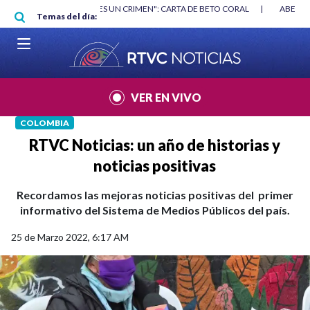
Pasar al contenido principal
RGAN
|
"HABLAR NO ES UN CRIMEN": CARTA DE BETO CORAL
|
ABELAR
Temas del día:
VER EN VIVO
COLOMBIA
RTVC Noticias: un año de historias y
noticias positivas
Recordamos las mejoras noticias positivas del primer
informativo del Sistema de Medios Públicos del país.
25 de Marzo 2022, 6:17 AM