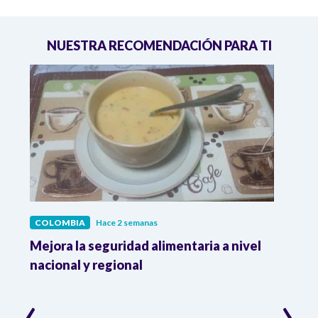
NUESTRA RECOMENDACIÓN PARA TI
COLOMBIA
Hace 2 semanas
COL
Mejora la seguridad alimentaria a nivel
Crec
da
nacional y regional
Camp
desar
‹
›