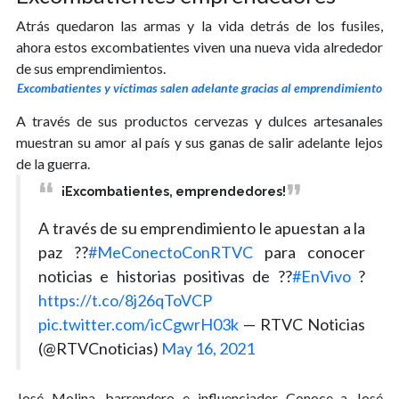
Atrás quedaron las armas y la vida detrás de los fusiles,
ahora estos excombatientes viven una nueva vida alrededor
de sus emprendimientos.
Excombatientes y víctimas salen adelante gracias al emprendimiento
A través de sus productos cervezas y dulces artesanales
muestran su amor al país y sus ganas de salir adelante lejos
de la guerra.
¡Excombatientes, emprendedores!
A través de su emprendimiento le apuestan a la
paz ?️?️
#MeConectoConRTVC
para conocer
noticias e historias positivas de ??
#EnVivo
?
https://t.co/8j26qToVCP
pic.twitter.com/icCgwrH03k
— RTVC Noticias
(@RTVCnoticias)
May 16, 2021
José Molina, barrendero e influenciador Conoce a José