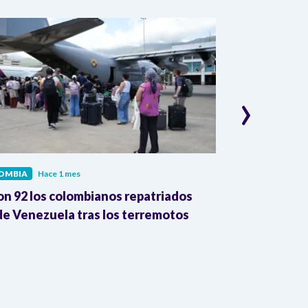
›
OMBIA
Hace 1 mes
COLOMBIA
Hac
on 92 los colombianos repatriados
Presidente Pe
e Venezuela tras los terremotos
León XIV por
la Reforma A