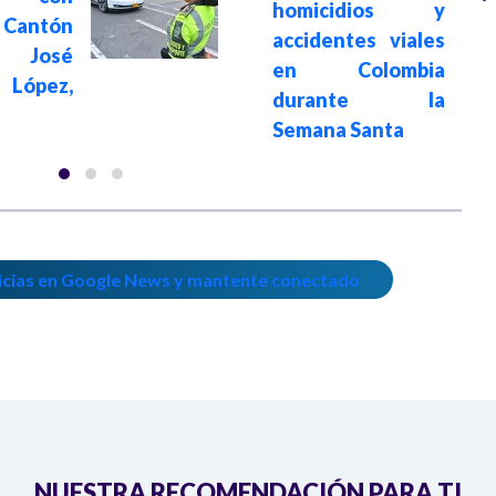
homicidios y
l Cantón
accidentes viales
r José
en Colombia
López,
durante la
Semana Santa
icias en Google News y mantente conectado
NUESTRA RECOMENDACIÓN PARA TI