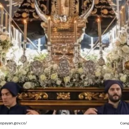
popayan.gov.co/
Compa