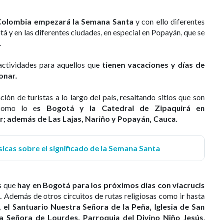
 Colombia empezará la Semana Santa
y con ello diferentes
tá y en las diferentes ciudades, en especial en Popayán, que se
.
actividades para aquellos que
tienen vacaciones y días de
onar.
ión de turistas a lo largo del país, resaltando sitios que son
 como lo e
s Bogotá y la Catedral de Zipaquirá en
 además de Las Lajas, Nariño y Popayán, Cauca.
ásicas sobre el significado de la Semana Santa
s que
hay en Bogotá para los próximos días con viacrucis
.
Además de otros circuitos de rutas religiosas como ir hasta
el Santuario Nuestra Señora de la Peña, Iglesia de San
ra Señora de Lourdes, Parroquia del Divino Niño Jesús
,