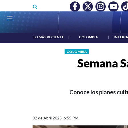
Pasar al contenido principal
O MÍNIMO NO DESTRUYÓ EMPLEO: JP MORGAN
|
"HABLAR NO
Navegación principal
LO MÁS RECIENTE
|
COLOMBIA
|
INTERN
COLOMBIA
Semana Sa
Conoce los planes cult
02 de Abril 2025, 6:55 PM