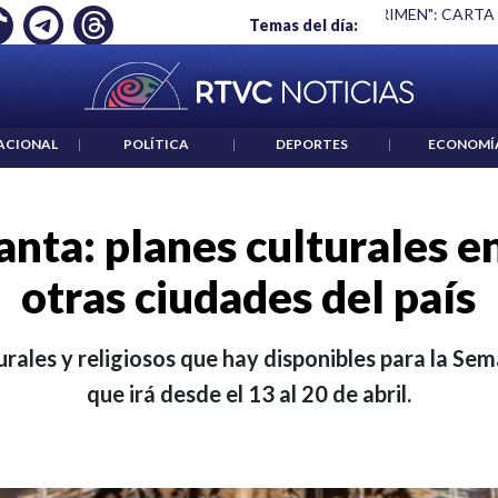
 ES UN CRIMEN": CARTA DE BETO CORAL
|
ABELARDO DE LA E
Temas del día:
ACIONAL
|
POLÍTICA
|
DEPORTES
|
ECONOMÍ
nta: planes culturales e
otras ciudades del país
urales y religiosos que hay disponibles para la S
que irá desde el 13 al 20 de abril.