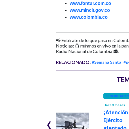
www.fontur.com.co
www.mincit.gov.co
www.colombia.co
📢 Entérate de lo que pasa en Colomb
Noticias: 📺 míranos en vivo en la pa
Radio Nacional de Colombia 📻.
RELACIONADO:
#Semana Santa
#p
TEM
SEGURIDAD 
SALUD
Hace 4 meses
Hace 3 meses
Alerta por fiebre
¡Atención
‹
amarilla y
Ejército 
sarampión:
atenta