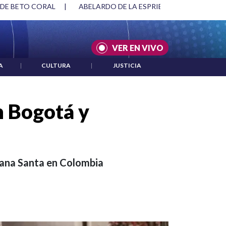
SPRIELLA Y DMG
|
ACUERDOS ENTRE ESTADOS UNIDOS E IRÁ
VER EN VIVO
A
|
CULTURA
|
JUSTICIA
n Bogotá y
emana Santa en Colombia