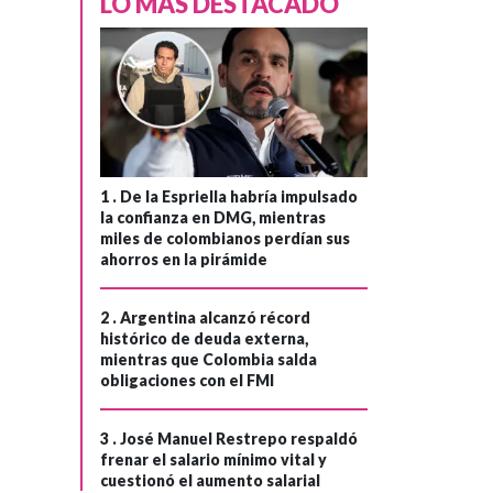
LO MÁS DESTACADO
1 .
De la Espriella habría impulsado
la confianza en DMG, mientras
miles de colombianos perdían sus
ahorros en la pirámide
2 .
Argentina alcanzó récord
histórico de deuda externa,
mientras que Colombia salda
obligaciones con el FMI
RTVC
Hace 4 meses
¡Prográmate!
›
3 .
José Manuel Restrepo respaldó
Señal Colombia te
frenar el salario mínimo vital y
cuestionó el aumento salarial
trae excelentes