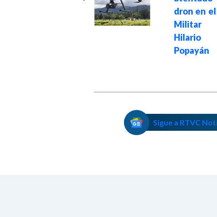
verifique sus
dron en e
vacunas antes de
Milita
viajar en Semana
Hilario 
Santa
Popayán
Sigue a RTVC Not