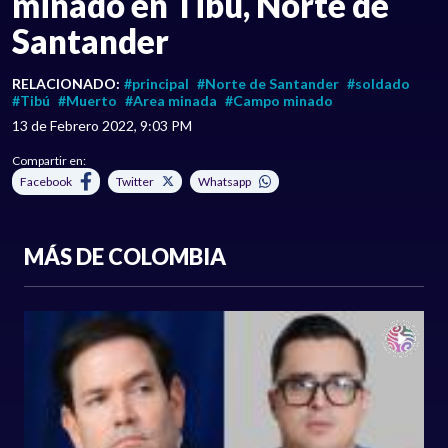
minado en Tibú, Norte de
Santander
RELACIONADO:
#principal
#Norte de Santander
#soldado
#Tibú
#Muerto
#Area minada
#Campo minado
13 de Febrero 2022, 9:03 PM
Compartir en:
Facebook
Twitter
Whatsapp
MÁS DE COLOMBIA