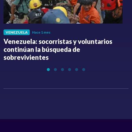
VENEZUELA
Hace 1 mes
Venezuela: socorristas y voluntarios
C
continúan la búsqueda de
a
sobrevivientes
l