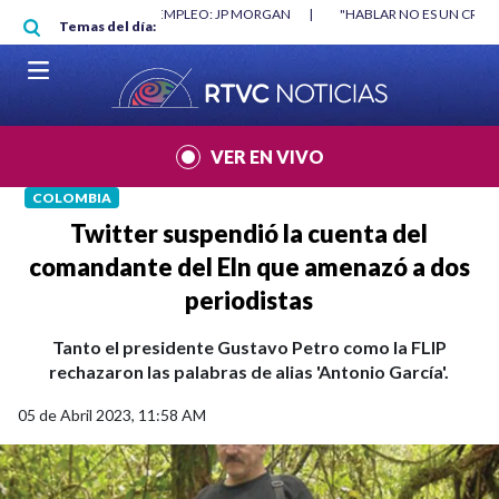
Pasar al contenido principal
O MÍNIMO NO DESTRUYÓ EMPLEO: JP MORGAN
|
"HABLAR NO ES UN CRIME
Temas del día:
L MUNDIAL 2026
|
VER EN VIVO
COLOMBIA
Twitter suspendió la cuenta del
comandante del Eln que amenazó a dos
periodistas
Tanto el presidente Gustavo Petro como la FLIP
rechazaron las palabras de alias 'Antonio García'.
05 de Abril 2023, 11:58 AM