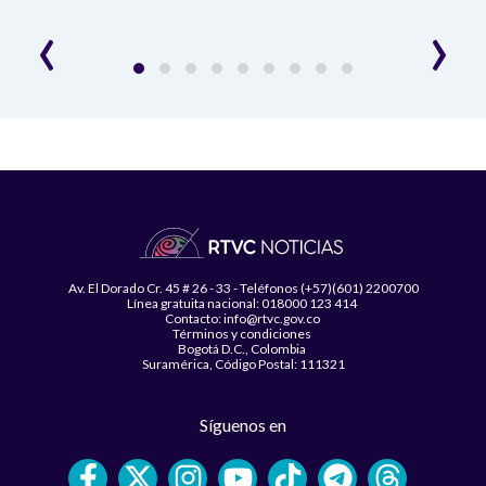
desar
‹
›
Av. El Dorado Cr. 45 # 26 - 33 - Teléfonos (+57)(601) 2200700
Línea gratuita nacional: 018000 123 414
Contacto: info@rtvc.gov.co
Términos y condiciones
Bogotá D.C., Colombia
Suramérica, Código Postal: 111321
Síguenos en