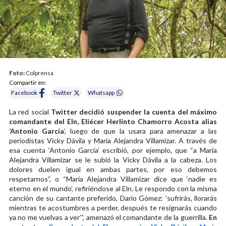
Foto:
Colprensa
Compartir en:
Facebook
Twitter
Whatsapp
La red social
Twitter decidió suspender la cuenta del máximo
comandante del Eln, Eliécer Herlinto Chamorro Acosta alias
‘Antonio García
’, luego de que la usara para amenazar a las
periodistas Vicky Dávila y María Alejandra Villamizar. A través de
esa cuenta ‘Antonio García’ escribió, por ejemplo, que “a María
Alejandra Villamizar se le subió la Vicky Dávila a la cabeza. Los
dolores duelen igual en ambas partes, por eso debemos
respetarnos”, o “María Alejandra Villamizar dice que ‘nadie es
eterno en el mundo’, refiriéndose al Eln. Le respondo con la misma
canción de su cantante preferido, Darío Gómez: ‘sufrirás, llorarás
mientras te acostumbres a perder, después te resignarás cuando
ya no me vuelvas a ver’”, amenazó el comandante de la guerrilla.
En