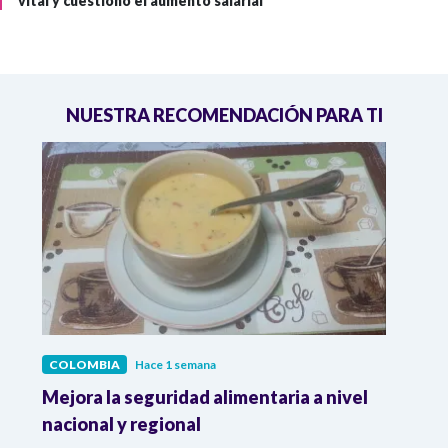
vital y cuestionó el aumento salarial
NUESTRA RECOMENDACIÓN PARA TI
COLOMBIA
Hace 1 semana
COL
Mejora la seguridad alimentaria a nivel
Crec
da
nacional y regional
Camp