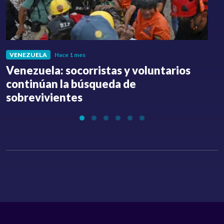
VENEZUELA
Hace 1 mes
Venezuela: socorristas y voluntarios
C
continúan la búsqueda de
a
sobrevivientes
l