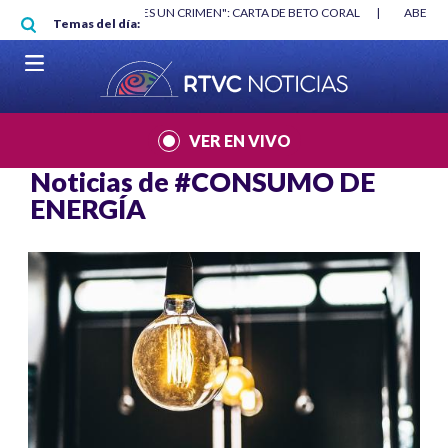
Pasar al contenido principal
RGAN
|
"HABLAR NO ES UN CRIMEN": CARTA DE BETO CORAL
|
ABELAR
Temas del día:
VER EN VIVO
Noticias de
#CONSUMO DE
ENERGÍA