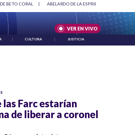
 DE BETO CORAL
|
ABELARDO DE LA ESPRIELLA Y DMG
|
VER EN VIVO
A
|
CULTURA
|
JUSTICIA
os
 las Farc estarían
a de liberar a coronel