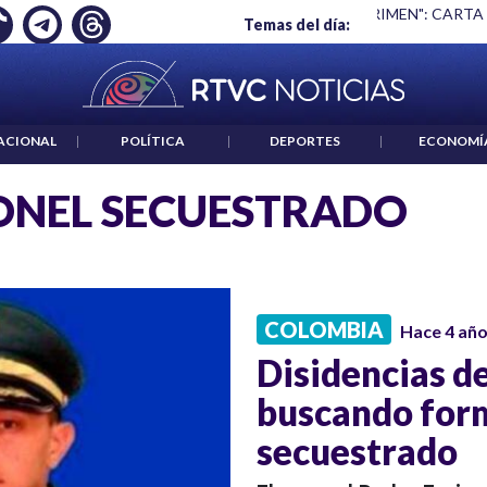
Ó EMPLEO: JP MORGAN
|
"HABLAR NO ES UN CRIMEN": CARTA
Temas del día:
ACIONAL
|
POLÍTICA
|
DEPORTES
|
ECONOMÍ
NEL SECUESTRADO
COLOMBIA
Hace 4 añ
Disidencias de
buscando form
secuestrado