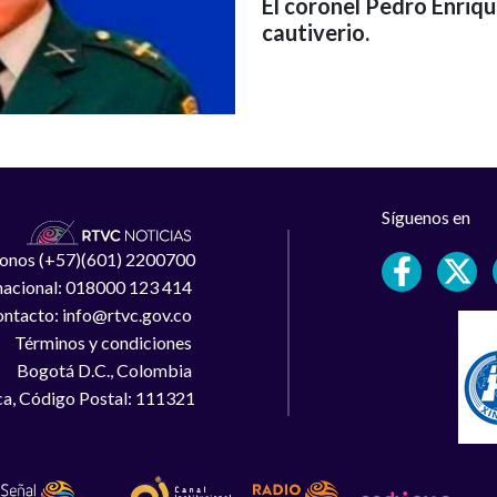
El coronel Pedro Enriq
cautiverio.
Síguenos en
léfonos (+57)(601) 2200700
 nacional: 018000 123 414
ntacto: info@rtvc.gov.co
Términos y condiciones
Bogotá D.C., Colombia
a, Código Postal: 111321