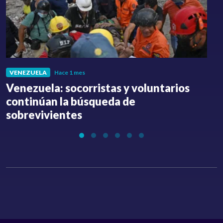
VENEZUELA
Hace 1 mes
Venezuela: socorristas y voluntarios
C
continúan la búsqueda de
a
sobrevivientes
l