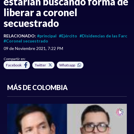
estarían buscando forma de
liberar a coronel
secuestrado
RELACIONADO:
#principal
#Ejército
#Disidencias de las Farc
#Coronel secuestrado
09 de Noviembre 2021, 7:22 PM
Compartir en:
Facebook
Twitter
Whatsapp
MÁS DE COLOMBIA