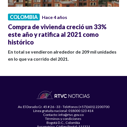
COLOMBIA
Hace 4 años
Compra de vivienda creció un 33%
este año y ratifica al 2021 como
histórico
En total se vendieron alrededor de 209 mil unidades
en lo que va corrido del 2021.
Av. El Dorado Cr. 45 # 26 - 33 - Teléfonos (+57)(601) 2200700
Línea gratuita nacional: 018000 123 414
Contacto: info@rtvc.gov.co
Términos y condiciones
Bogotá D.C., Colombia
Suramérica, Código Postal: 111321