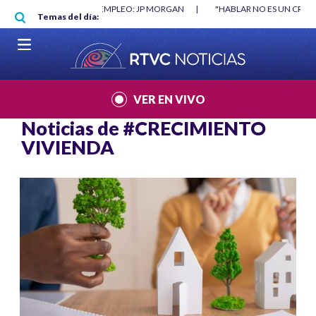
Pasar al contenido principal
O MÍNIMO NO DESTRUYÓ EMPLEO: JP MORGAN
|
"HABLAR NO ES UN CRIME
Temas del día:
L MUNDIAL 2026
|
VER EN VIVO
Noticias de
#CRECIMIENTO
VIVIENDA