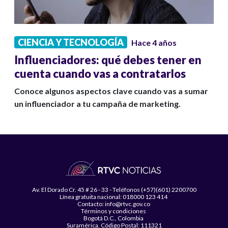
CIENCIA Y TECNOLOGÍA
Hace 4 años
Influenciadores: qué debes tener en
cuenta cuando vas a contratarlos
Conoce algunos aspectos clave cuando vas a sumar
un influenciador a tu campaña de marketing.
Av. El Dorado Cr. 45 # 26 - 33 - Teléfonos (+57)(601) 2200700
Línea gratuita nacional: 018000 123 414
Contacto: info@rtvc.gov.co
Términos y condiciones
Bogotá D.C., Colombia
Suramérica, Código Postal: 111321