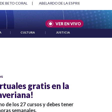
 DE BETO CORAL
|
ABELARDO DE LA ESPRIELLA Y DMG
|
VER EN VIVO
A
|
CULTURA
|
JUSTICIA
os
rtuales gratis en la
averiana!
uno de los 27 cursos y debes tener
 horas semanales.