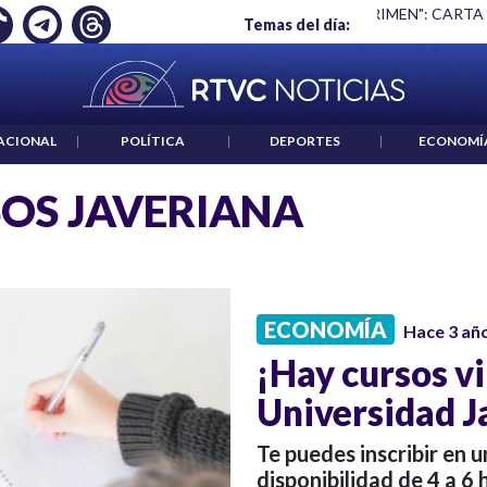
Ó EMPLEO: JP MORGAN
|
"HABLAR NO ES UN CRIMEN": CARTA
Temas del día:
ACIONAL
|
POLÍTICA
|
DEPORTES
|
ECONOMÍ
OS JAVERIANA
ECONOMÍA
Hace 3 añ
¡Hay cursos vi
Universidad J
Te puedes inscribir en 
disponibilidad de 4 a 6