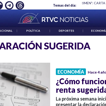
Ó EMPLEO: JP MORGAN
|
"HABLAR NO ES UN CRIMEN": CARTA
Temas del día:
ACIONAL
|
POLÍTICA
|
DEPORTES
|
ECONOMÍ
ARACIÓN SUGERIDA
ECONOMÍA
Hace 4 añ
¿Cómo funcion
renta sugerid
La próxima semana inici
presentar la declaració