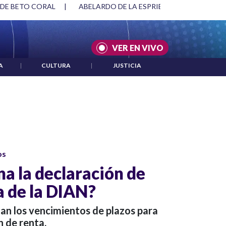
 DE BETO CORAL
|
ABELARDO DE LA ESPRIELLA Y DMG
|
VER EN VIVO
A
|
CULTURA
|
JUSTICIA
os
a la declaración de
a de la DIAN?
an los vencimientos de plazos para
n de renta.