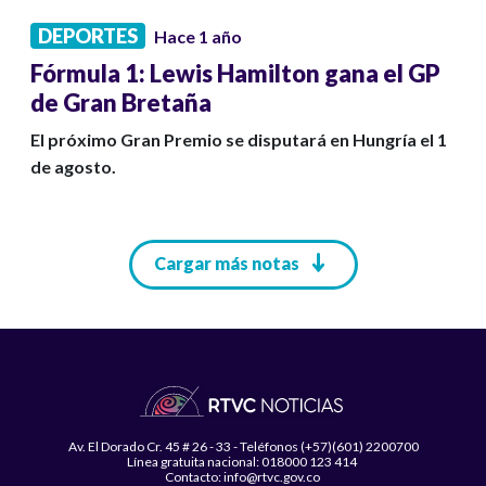
DEPORTES
Hace 1 año
Fórmula 1: Lewis Hamilton gana el GP
de Gran Bretaña
El próximo Gran Premio se disputará en Hungría el 1
de agosto.
Paginación
Cargar más notas
Av. El Dorado Cr. 45 # 26 - 33 - Teléfonos (+57)(601) 2200700
Línea gratuita nacional: 018000 123 414
Contacto: info@rtvc.gov.co