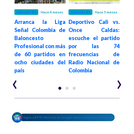
ses
DEPORTES
Hace 4 meses
DEPORTES
Hace 5 meses
DEP
e los
Arranca la Liga
Deportivo Cali vs.
El C
Señal Colombia de
Once Caldas:
Bogo
toria
Baloncesto
escuche el partido
feme
rica
Profesional con más
por las 74
Seña
ntra
de 60 partidos en
frecuencias de
ocho ciudades del
Radio Nacional de
país
Colombia
‹
›
Sigue a RTVC Noticias en Google News y mantente conectado