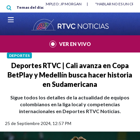
Pasar al contenido principal
RGAN
|
"HABLAR NO ES UN CRIMEN": CARTA DE BETO CORAL
|
ABELAR
Temas del día:
VER EN VIVO
DEPORTES
Deportes RTVC | Cali avanza en Copa
BetPlay y Medellín busca hacer historia
en Sudamericana
Sigue todos los detalles de la actualidad de equipos
colombianos en la liga local y competencias
internacionales en Deportes RTVC Noticias.
25 de Septiembre 2024, 12:57 PM