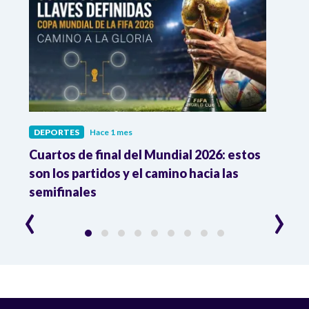
DEPORTES
Hace 1 mes
DEPO
Cuartos de final del Mundial 2026: estos
Atle
n
son los partidos y el camino hacia las
reco
semifinales
Atle
‹
›