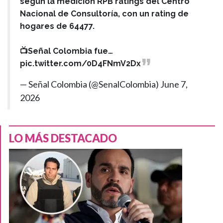
según la medición RPB ratings del Centro
Nacional de Consultoría, con un rating de
hogares de 64477.
📺Señal Colombia fue…
pic.twitter.com/0D4FNmV2Dx
— Señal Colombia (@SenalColombia)
June 7,
2026
LO MÁS DESTACADO