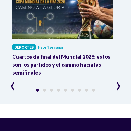
DEPORTES
Hace 4 semanas
DEPO
Cuartos de final del Mundial 2026: estos
Atle
de
son los partidos y el camino hacia las
reco
semifinales
Atle
‹
›