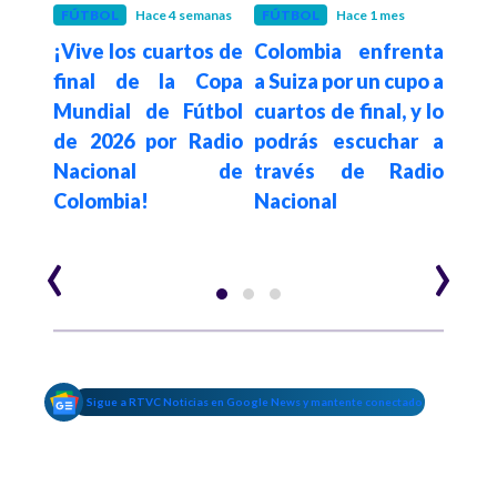
FÚTBOL
Hace 4 semanas
FÚTBOL
Hace 1 mes
FÚT
¡Vive los cuartos de
Colombia enfrenta
Rad
tico
final de la Copa
a Suiza por un cupo a
Colo
esgo
Mundial de Fútbol
cuartos de final, y lo
la 
del
de 2026 por Radio
podrás escuchar a
octa
 por
Nacional de
través de Radio
Mund
emo,
Colombia!
Nacional
2026
U
‹
›
Sigue a RTVC Noticias en Google News y mantente conectado