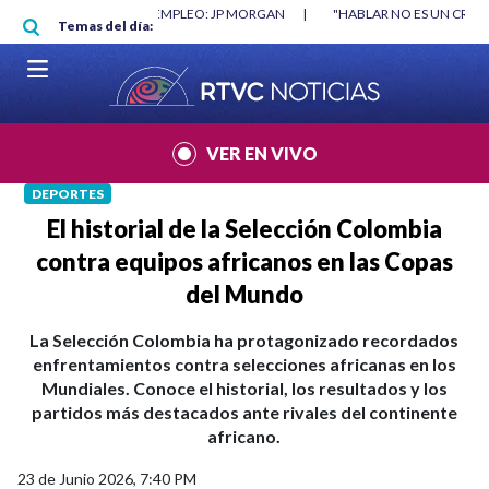
Pasar al contenido principal
RGAN
|
"HABLAR NO ES UN CRIMEN": CARTA DE BETO CORAL
|
ABELAR
Temas del día:
VER EN VIVO
DEPORTES
El historial de la Selección Colombia
contra equipos africanos en las Copas
del Mundo
La Selección Colombia ha protagonizado recordados
enfrentamientos contra selecciones africanas en los
Mundiales. Conoce el historial, los resultados y los
partidos más destacados ante rivales del continente
africano.
23 de Junio 2026, 7:40 PM