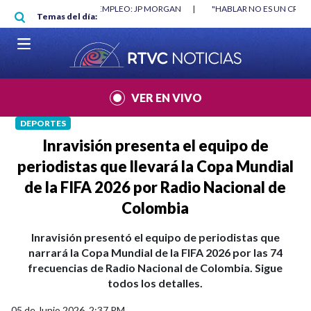
Pasar al contenido principal
O DESTRUYÓ EMPLEO: JP MORGAN
|
"HABLAR NO ES UN CRIMEN": CARTA 
Temas del día:
026
|
VER EN VIVO
DEPORTES
Inravisión presenta el equipo de
periodistas que llevará la Copa Mundial
de la FIFA 2026 por Radio Nacional de
Colombia
Inravisión presentó el equipo de periodistas que
narrará la Copa Mundial de la FIFA 2026 por las 74
frecuencias de Radio Nacional de Colombia. Sigue
todos los detalles.
05 de Junio 2026, 2:37 PM