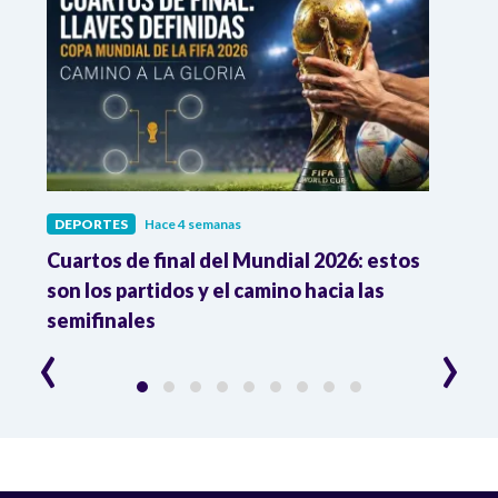
DEPORTES
Hace 4 semanas
DEPO
Cuartos de final del Mundial 2026: estos
Atle
n
son los partidos y el camino hacia las
reco
semifinales
Atle
‹
›