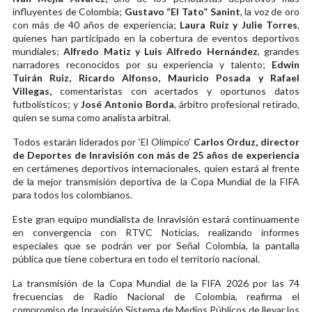
influyentes de Colombia;
Gustavo “El Tato” Sanint
, la voz de oro
con más de 40 años de experiencia;
Laura Ruíz y Julie Torres
,
quienes han participado en la cobertura de eventos deportivos
mundiales;
Alfredo Matiz y Luis Alfredo Hernández
, grandes
narradores reconocidos por su experiencia y talento;
Edwin
Tuirán Ruiz, Ricardo Alfonso, Mauricio Posada y Rafael
Villegas,
comentaristas con acertados y oportunos datos
futbolísticos; y
José Antonio Borda
, árbitro profesional retirado,
quien se suma como analista arbitral.
Todos estarán liderados por ‘El Olímpico’
Carlos Orduz, director
de Deportes de Inravisión con más de 25 años
de experiencia
en certámenes deportivos internacionales, quien estará al frente
de la mejor transmisión deportiva de la Copa Mundial de la FIFA
para todos los colombianos.
Este gran equipo mundialista de Inravisión estará continuamente
en convergencia con RTVC Noticias, realizando informes
especiales que se podrán ver por Señal Colombia, la pantalla
pública que tiene cobertura en todo el territorio nacional.
La transmisión de la Copa Mundial de la FIFA 2026 por las 74
frecuencias de Radio Nacional de Colombia, reafirma el
compromiso de Inravisión Sistema de Medios Públicos de llevar los