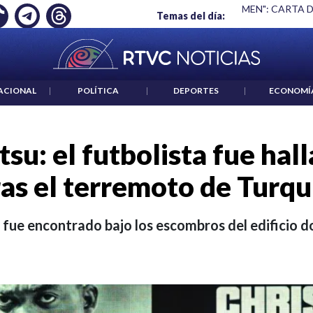
S UN CRIMEN": CARTA DE BETO CORAL
|
ABELARDO DE LA ESP
Temas del día:
ACIONAL
|
POLÍTICA
|
DEPORTES
|
ECONOMÍ
tsu: el futbolista fue ha
ras el terremoto de Turqu
 fue encontrado bajo los escombros del edificio d