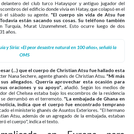
, delantero del club turco Hatayspor y antiguo jugador del
scombros del edificio donde vivía en Hatay, que colapsó en el
ió el sábado su agente.
"El cuerpo sin vida de Atsu fue
Todavía están sacando sus cosas. Su teléfono también
 en Turquía, Murat Uzunmehmet. Esto ocurre luego de dos
31 años.
a y Siria: «El peor desastre natural en 100 años», señaló la
OMS
sar (...) que el cuerpo de Christian Atsu fue hallado esta
itter Nana Sechere, agente ghanés de Christian Atsu.
"Mi más
 sus allegados. Querría aprovechar esta ocasión para
sus oraciones y su apoyo"
, añadió. Según los medios de
ador del Chelsea estaba bajo los escombros de la residencia
e se derrumbó en el terremoto.
"La embajada de Ghana en
e noticia, indica que el cuerpo fue encontrado temprano
icado el ministerio ghanés de Asuntos Exteriores. "El hermano
tian Atsu, además de un agregado de la embajada, estaban
ró el cuerpo", indica el texto.