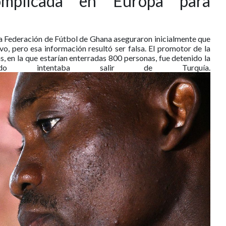
mplicada en Europa para
a Federación de Fútbol de Ghana aseguraron inicialmente que
vo, pero esa información resultó ser falsa. El promotor de la
as, en la que estarían enterradas 800 personas, fue detenido la
do intentaba salir de Turquía.