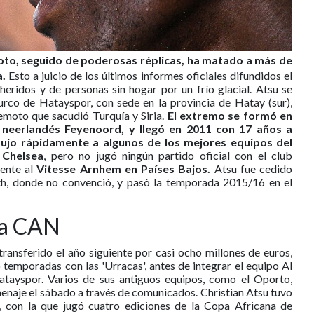
oto, seguido de poderosas réplicas, ha matado a más de
a.
Esto a juicio de los últimos informes oficiales difundidos el
heridos y de personas sin hogar por un frío glacial. Atsu se
urco de Hatayspor, con sede en la provincia de Hatay (sur),
remoto que sacudió Turquía y Siria.
El extremo se formó en
neerlandés Feyenoord, y llegó en 2011 con 17 años a
ujo rápidamente a algunos de los mejores equipos del
l
Chelsea
, pero no jugó ningún partido oficial con el club
mente al
Vitesse Arnhem en Países Bajos.
Atsu fue cedido
h, donde no convenció, y pasó la temporada 2015/16 en el
la CAN
ransferido el año siguiente por casi ocho millones de euros,
 temporadas con las 'Urracas', antes de integrar el equipo Al
atayspor. Varios de sus antiguos equipos, como el Oporto,
enaje el sábado a través de comunicados. Christian Atsu tuvo
, con la que jugó cuatro ediciones de la Copa Africana de