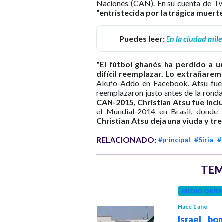
Naciones (CAN). En su cuenta de Tw
"entristecida por la trágica muerte
Puedes leer:
En la ciudad mile
"El fútbol ghanés ha perdido a 
difícil reemplazar. Lo extrañare
Akufo-Addo en Facebook. Atsu fue t
reemplazaron justo antes de la rond
CAN-2015, Christian Atsu fue inclu
el Mundial-2014 en Brasil, donde l
Christian Atsu deja una viuda y tr
RELACIONADO:
#principal
#Siria
#
TEM
MEDIO ORIENTE
MEDIO ORIE
Hace 1 año
Hace 1 año
La caída de
Israel bo