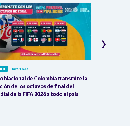
›
BOL
Hace 1 mes
FÚTBOL
Hace 1
o Nacional de Colombia transmite la
RB Leipzig an
ión de los octavos de final del
como su nuev
ial de la FIFA 2026 a todo el país