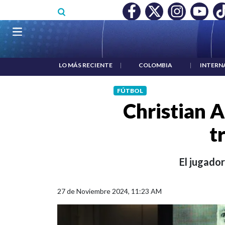
Pasar al contenido principal
MÍNIMO NO DESTRUYÓ EMPLEO: JP MORGAN
|
"HABLAR NO E
Navegación principal
LO MÁS RECIENTE
|
COLOMBIA
|
INTERN
FÚTBOL
Christian A
t
El jugador
27 de Noviembre 2024, 11:23 AM