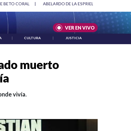
RIELLA Y DMG
|
ACUERDOS ENTRE ESTADOS UNIDOS E IRÁN
VER EN VIVO
A
|
CULTURA
|
JUSTICIA
llado muerto
ía
onde vivía.