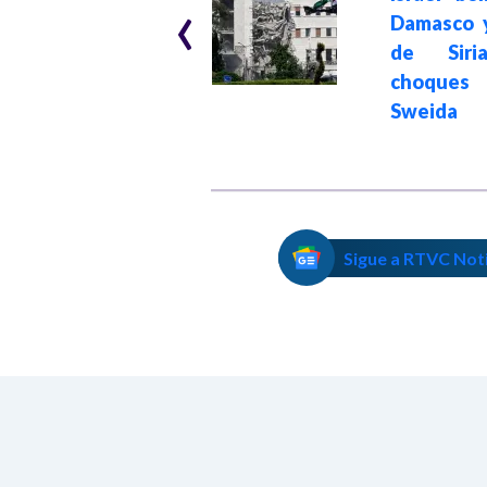
‹
Damasco: el
Damasco y
gobierno sirio se
de Siri
desploma tras el
choqu
avance terrorista
Sweida
Sigue a RTVC Not