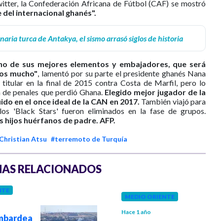
itter, la Confederación Africana de Fútbol (CAF) se mostró
 del internacional ghanés".
naria turca de Antakya, el sismo arrasó siglos de historia
uno de sus mejores elementos y embajadores, que será
mos mucho"
, lamentó por su parte el presidente ghanés Nana
itular en la final de 2015 contra Costa de Marfil, pero lo
a de penales que perdió Ghana.
Elegido mejor jugador de la
ido en el once ideal de la CAN en 2017.
También viajó para
os 'Black Stars' fueron eliminados en la fase de grupos.
es hijos huérfanos de padre.
AFP.
Christian Atsu
#terremoto de Turquía
AS RELACIONADOS
NTE
MEDIO ORIENTE
Hace 1 año
mbardea