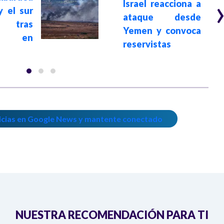
Israel reacciona a
 el sur
ataque desde
a tras
Yemen y convoca
es en
reservistas
icias en Google News y mantente conectado
NUESTRA RECOMENDACIÓN PARA TI