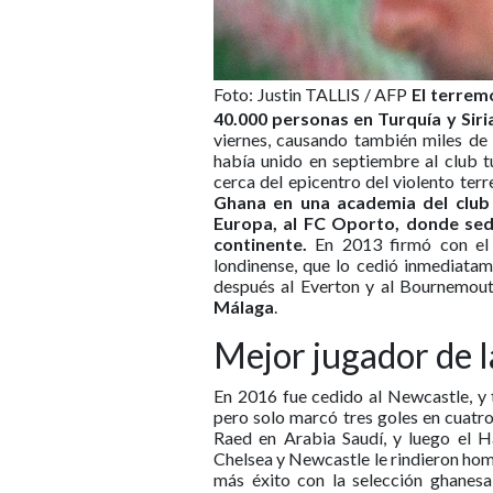
Foto: Justin TALLIS / AFP
El terrem
40.000 personas en Turquía y Siri
viernes, causando también miles de 
había unido en septiembre al club t
cerca del epicentro del violento ter
Ghana en una academia del club 
Europa, al FC Oporto, donde sed
continente.
En 2013 firmó con e
londinense, que lo cedió inmediata
después al Everton y al Bournemout
Málaga
.
Mejor jugador de 
En 2016 fue cedido al Newcastle, y t
pero solo marcó tres goles en cuatro
Raed en Arabia Saudí, y luego el H
Chelsea y Newcastle le rindieron hom
más éxito con la selección ghanesa