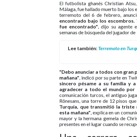
El futbolista ghanés Christian Atsu
Málaga, fue hallado muerto bajo los e
terremoto del 6 de febrero, anunc
encontrado bajo los escombros. 
fue encontrado"
, dijo su agente
semanas de búsqueda del jugador de 
Lee también:
Terremoto en Turquí
"Debo anunciar a todos con gran pe
mañana"
, indicó por su parte en Tw
sincero pésame a su familia y a
agradecer a todo el mundo por 
comunicación turcos, el antiguo jug
Rönesans, una torre de 12 pisos qu
Turquía, que transmitió la trist
esta mañana"
, explica en un comun
mayor y la hermana gemela de Chris
presentes en el lugar cuando se recupe