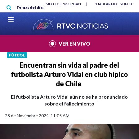
Pasar al contenido principal
RGAN
|
"HABLAR NO ES UN CRIMEN": CARTA DE BETO CORAL
|
ABELAR
Temas del día:
VER EN VIVO
FÚTBOL
Encuentran sin vida al padre del
futbolista Arturo Vidal en club hípico
de Chile
El futbolista Arturo Vidal aún no se ha pronunciado
sobre el fallecimiento
28 de Noviembre 2024, 11:05 AM