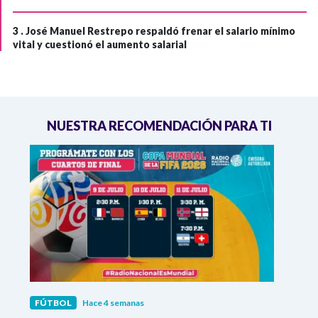
3 .
José Manuel Restrepo respaldó frenar el salario mínimo
vital y cuestionó el aumento salarial
NUESTRA RECOMENDACIÓN PARA TI
FÚTBOL
Hace 4 semanas
FÚTB