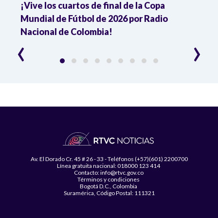
¡Vive los cuartos de final de la Copa
Colo
Mundial de Fútbol de 2026 por Radio
cuart
Nacional de Colombia!
trav
‹
›
Av. El Dorado Cr. 45 # 26 - 33 - Teléfonos (+57)(601) 2200700
Línea gratuita nacional: 018000 123 414
Contacto: info@rtvc.gov.co
Términos y condiciones
Bogotá D.C., Colombia
Suramérica, Código Postal: 111321